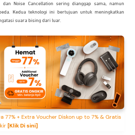
on dan Noise Cancellation sering dianggap sama, namun
eda. Kedua teknologi ini bertujuan untuk meningkatkan
tasi suara bising dari luar.
a 77% + Extra Voucher Diskon up to 7% & Gratis
kir
[Klik Di sini]