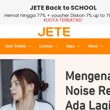
JETE Back to SCHOOL
Hemat hingga 77% + voucher Diskon 7% up to 7
KUOTA TERBATAS!
User Guides
License
Apps
About
Mengena
Noise Re
Ada Lagi