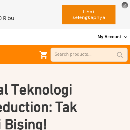
Lihat
selengkapnya
0 Ribu
My Account
Search
for:
l Teknologi
duction: Tak
 Bising!