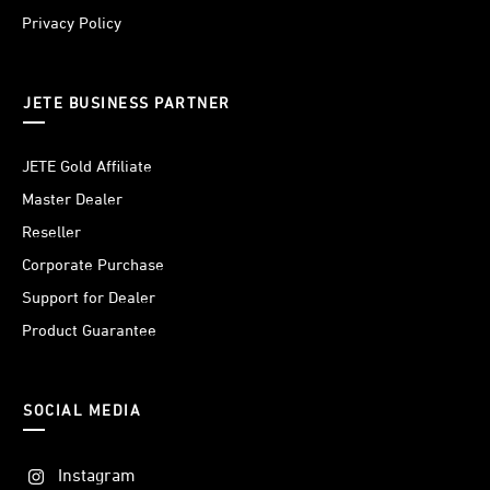
produk lainnya sesuai dengan jumlah poin yang terkumpul
Privacy Policy
- Barang aman hingga sampai ke tangan pembeli untuk
pembelian online
JETE BUSINESS PARTNER
JETE Gold Affiliate
Master Dealer
Reseller
Corporate Purchase
Support for Dealer
Product Guarantee
SOCIAL MEDIA
Instagram