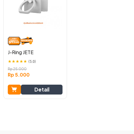
J-Ring JETE
★
★
★
★
★
(5.0)
Rp
25.000
Rp
5.000
Detail