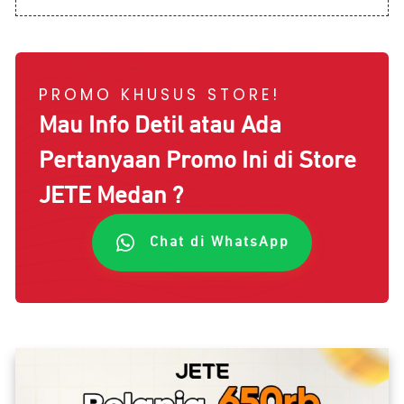
PROMO KHUSUS STORE!
Mau Info Detil atau Ada
Pertanyaan Promo Ini di Store
JETE
Medan
?
Chat di WhatsApp