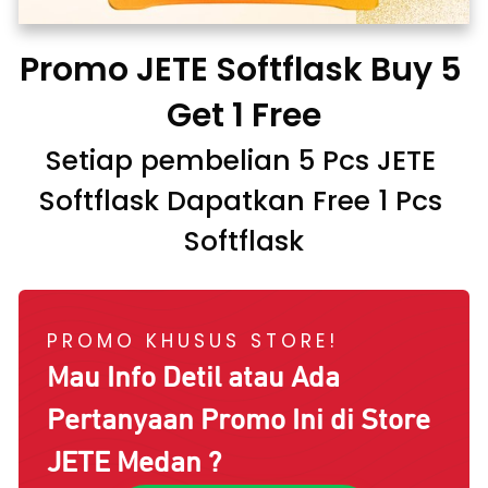
Promo JETE Softflask Buy 5 
Get 1 Free
Setiap pembelian 5 Pcs JETE 
Softflask Dapatkan Free 1 Pcs 
Softflask
PROMO KHUSUS STORE!
Mau Info Detil atau Ada
Pertanyaan Promo Ini di Store
JETE
Medan
?