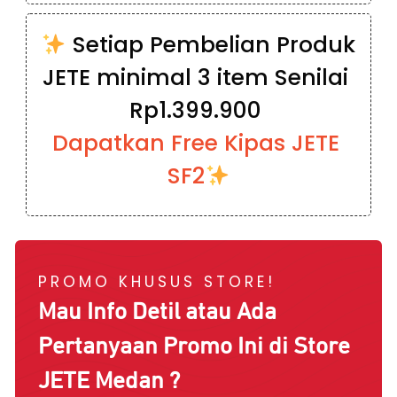
 Setiap Pembelian Produk 
JETE minimal 3 item Senilai 
Rp1.399.900 
Dapatkan Free Kipas JETE 
SF2
PROMO KHUSUS STORE!
Mau Info Detil atau Ada
Pertanyaan Promo Ini di Store
JETE
Medan
?