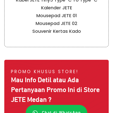
Kalender JETE
Mousepad JETE 01
Mousepad JETE 02
Souvenir Kertas Kado
PROMO KHUSUS STORE!
Mau Info Detil atau Ada
Pertanyaan Promo Ini di Store
JETE
Medan
?
Chat di WhatsApp