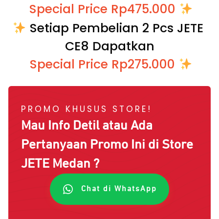
 Special Price Rp475.000 
 Setiap Pembelian 2 Pcs JETE 
CE8 Dapatkan
 Special Price Rp275.000 
PROMO KHUSUS STORE!
Mau Info Detil atau Ada
Pertanyaan Promo Ini di Store
JETE
Medan
?
Chat di WhatsApp