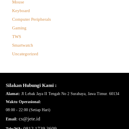
Mouse
Keyboard
Computer Peripherals
Gaming
TWS
Smartwatch
Uncategorized
Silakan Hubungi Kami :
Alamat:
Jl Lebak Jaya II Tengah No 2 Surabaya, Jawa Timur. 60134
Waktu Operasional:
08:00 - 22:00 (Setiap Hari)
cs@jete.id
Email:
0812 1739 3609
Telp/WA: