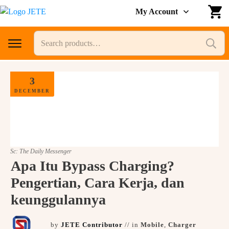
JETE Back to SCHOOL
My Account
Hemat hingga 77% + voucher Diskon 7% up to 70
Search
Ribu
for:
KUOTA TERBATAS!
Lihat selengkapnya
3
DECEMBER
Sc: The Daily Messenger
Apa Itu Bypass Charging?
Pengertian, Cara Kerja, dan
keunggulannya
by
JETE Contributor
// in
Mobile
,
Charger