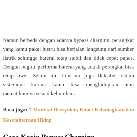
JETE Back to SCHOOL -
Hemat hingga 77% + Extra
[Klik Di sini]
Voucher Diskon up to 7% & Gratis Ongkir
Namun berbeda dengan adanya bypass charging, perangkat
yang kamu pakai justru bisa berjalan langsung dari sumber
listrik sehingga baterai tetap stabil dan tidak cepat panas.
Dengan begitu, performa baterai yang ada di perangkat bisa
tetap awet. Selain itu, fitur ini juga fleksibel dalam
sistemnya karena kamu bisa menghidupkan atau
mematikannya sesuai kebutuhan.
Baca juga:
7 Manfaat Bersyukur, Kunci Kebahagiaan dan
Kesejahteraan Hidup