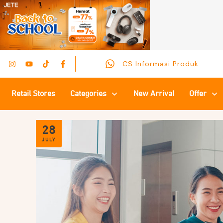
CS Informasi Produk
Retail Stores
Categories
New Arrival
Offer
28
JULY