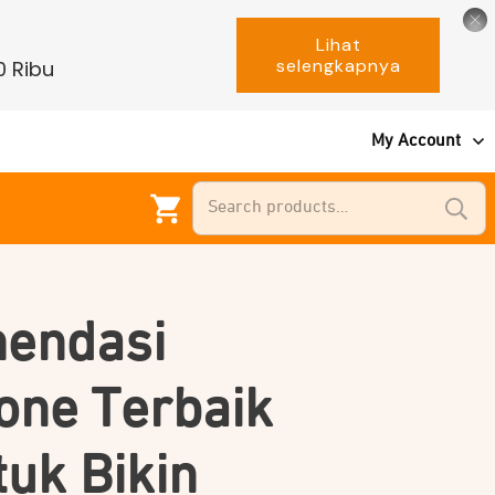
Lihat
selengkapnya
0 Ribu
My Account
Search
for:
endasi
one Terbaik
uk Bikin