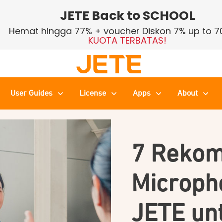
JETE Back to SCHOOL
Hemat hingga 77% + voucher Diskon 7% up to 7
KUOTA TERBATAS!
User Guides
License
Apps
About
7 Rekom
Microph
JETE unt