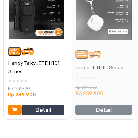
Handy Talky JETE H101
Finder JETE F1 Series
Series
★
★
★
★
★
★
★
★
★
★
Rp
369.900
Rp
449.900
Rp
259.900
Rp
239.900
Detail
Detail