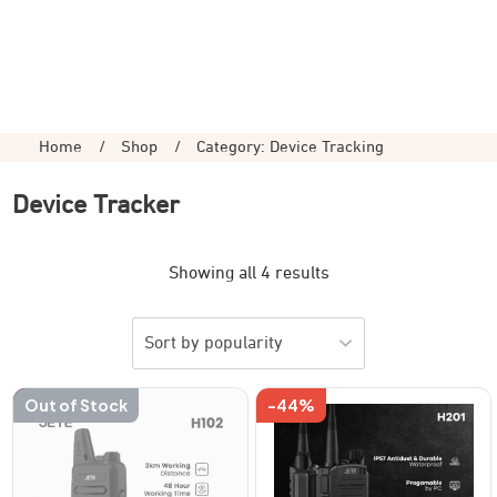
Home
/
Shop
/
Category: Device Tracking
Device Tracker
Showing all 4 results
-50%
Out of Stock
-44%