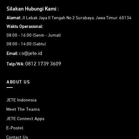
aktivitas Anda.
Silakan Hubungi Kami :
2. Pastikan produk yang Anda pilih kompatibel dengan
Alamat:
Jl Lebak Jaya II Tengah No 2 Surabaya, Jawa Timur. 60134
perangkat pendukung yang ada. Misalnya terkoneksi dengan
GPS tracker, dan lainnya.
Waktu Operasional:
3. Untuk HT, pastikan Anda memilih yang memiliki koneksi
08:00 - 16:00 (Senin - Jumat)
sesuai penggunaan. Baik untuk jarak dekat, menengah,
08:00 - 14:00 (Sabtu)
maupun jarak jauh.
4. Sesuaikan dengan budget yang Anda miliki, terutama untuk
cs@jete.id
Email:
keperluan dalam jumlah banyak.
0812 1739 3609
Telp/WA:
5. Selalu up to date informasi promo dari JETE agar Anda
mendapatkan harga terbaik saat membeli produk smart
home yang diinginkan.
ABOUT US
Dapatkan Beragam Promo Menarik Belanja
JETE Indonesia
Perangkat Device Tracking JETE
Meet The Teams
JETE Connect Apps
Dapatkan berbagai benefit membeli perlengkapan tracker
JETE di official store yang tersebar di berbagai kota di
E-Postel
Indonesia maupun melalui website jete.id. Belanja jadi lebih
Contact Us