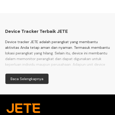
Device Tracker Terbaik JETE
Device tracker JETE adalah perangkat yang membantu
aktivitas Anda tetap aman dan nyaman. Termasuk membantu
lokasi perangkat yang hilang. Selain itu, device ini membantu
dalam memonitor perangkat dan dapat digunakan untuk
keperluan individu maupun perusahaan. Adapun unit device
tracker dari JETE adalah key finder dan handy talky (HT).
Baca Selengkapnya
Cara Memilih Device Tracker JETE
Dalam memilih peralatan device tracker, kami menyarankan
Anda untuk memperhatikan beberapa hal penting di
antaranya:
1. Pilihlah sesuai kebutuhan dan penggunaan untuk setiap