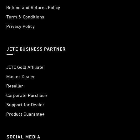
hemat dan transaksi yang cepat. Nikmati beragam promo di
Refund and Returns Policy
setiap pembelian di antaranya:
- Harga spesial terbaik dan bersaing
Term & Conditions
- Free ongkir untuk produk tertentu di periode tertentu
Privacy Policy
- Poin belanja yang bisa dikumpulkan dan ditukarkan dengan
produk lainnya sesuai dengan jumlah poin yang terkumpul
- Barang aman hingga sampai ke tangan pembeli untuk
pembelian online
JETE BUSINESS PARTNER
JETE Gold Affiliate
Master Dealer
Reseller
Corporate Purchase
Support for Dealer
Product Guarantee
SOCIAL MEDIA