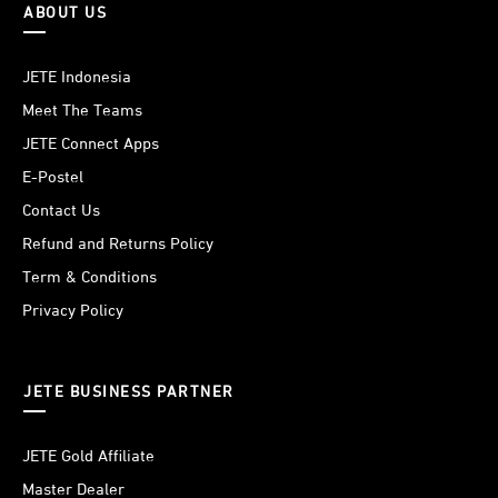
ABOUT US
JETE Indonesia
Meet The Teams
Pairing dan proses pengoperasian mic meja JETE M5
JETE Connect Apps
Series terbilang mudah. Tinggal colokkan USB Port ke
perangkat lalu, tekan tombol “On/Off” untuk menyalakan
E-Postel
dan mematikannya. Dengan menggunakan USB Port
Contact Us
model terbaru, membuatnya lebih optimal dalam
Refund and Returns Policy
penggunaan.
Term & Conditions
Privacy Policy
JETE BUSINESS PARTNER
JETE Gold Affiliate
Master Dealer