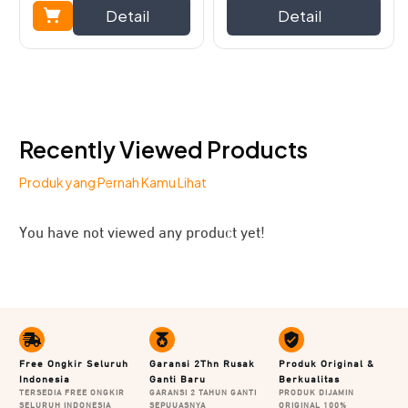
dan pengguna bisa mendengar output suara yang jelas
Detail
Detail
dan jernih seperti suara aslinya.
Video Omnidirectional Microphone
Recently Viewed Products
JETE M5 Series
Produk yang Pernah Kamu Lihat
You have not viewed any product yet!
Free Ongkir Seluruh
Garansi 2Thn Rusak
Produk Original &
Indonesia
Ganti Baru
Berkualitas
TERSEDIA FREE ONGKIR
GARANSI 2 TAHUN GANTI
PRODUK DIJAMIN
Tonton video selengkapnya, untuk melihat spesifikasi dan
SELURUH INDONESIA
SEPUUASNYA
ORIGINAL 100%