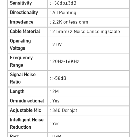
Sensitivity
: -36db±3dB
Directionality
: All Pointing
Impedance
: 2.2K or less ohm
Cable Material
: 2.5mm/2 Noise Canceling Cable
Operating
: 2.0V
Voltage
Frequency
: 20Hz-16KHz
Range
Signal Noise
: >58dB
Ratio
Length
: 2M
Omnidirectional
: Yes
Adjustable Mic
: 360 Derajat
Intelligent Noise
: Yes
Reduction