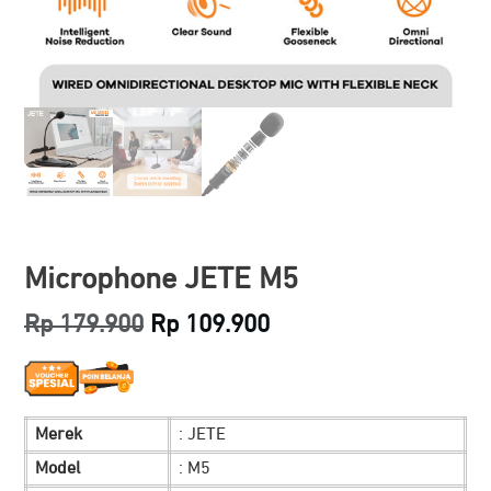
Microphone JETE M5
Original
Current
Rp
179.900
Rp
109.900
price
price
was:
is:
Merek
: JETE
Rp 179.900.
Rp 109.900.
Model
: M5