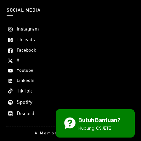
SOCIAL MEDIA
Instagram
Threads
Facebook
X
Youtube
LinkedIn
TikTok
Spotify
Discord
Butuh Bantuan?
Hubungi CS JETE
A Member Of DORAN GROUP