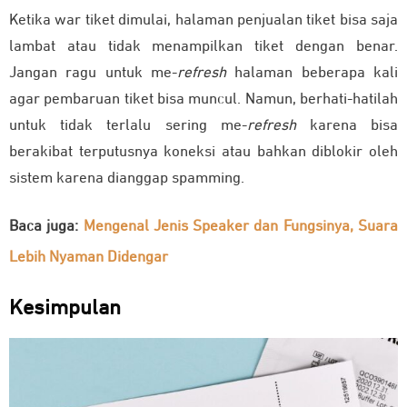
Ketika war tiket dimulai, halaman penjualan tiket bisa saja
lambat atau tidak menampilkan tiket dengan benar.
Jangan ragu untuk me-
refresh
halaman beberapa kali
agar pembaruan tiket bisa muncul. Namun, berhati-hatilah
untuk tidak terlalu sering me-
refresh
karena bisa
berakibat terputusnya koneksi atau bahkan diblokir oleh
sistem karena dianggap spamming.
Baca juga:
Mengenal Jenis Speaker dan Fungsinya, Suara
Lebih Nyaman Didengar
Kesimpulan