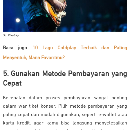
Sc: Pixabay
Baca juga:
10 Lagu Coldplay Terbaik dan Paling
Menyentuh, Mana Favoritmu?
5. Gunakan Metode Pembayaran yang
Cepat
Kecepatan dalam proses pembayaran sangat penting
dalam war tiket konser. Pilih metode pembayaran yang
paling cepat dan mudah digunakan, seperti e-wallet atau
kartu kredit, agar kamu bisa langsung menyelesaikan