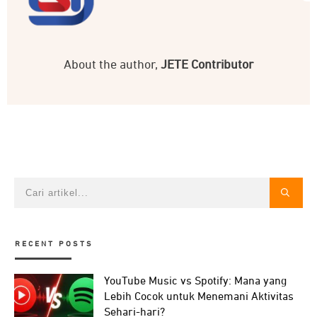
About the author,
JETE Contributor
RECENT POSTS
YouTube Music vs Spotify: Mana yang
Lebih Cocok untuk Menemani Aktivitas
Sehari-hari?