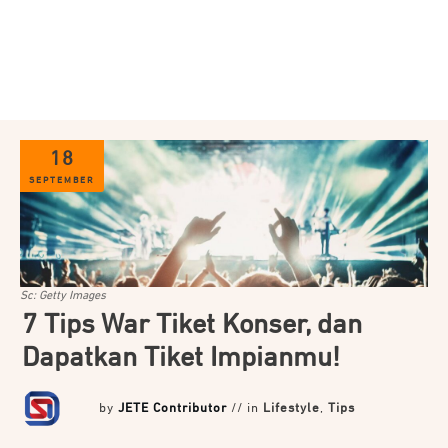
18
SEPTEMBER
Sc: Getty Images
7 Tips War Tiket Konser, dan
Dapatkan Tiket Impianmu!
by
JETE Contributor
// in
Lifestyle
,
Tips