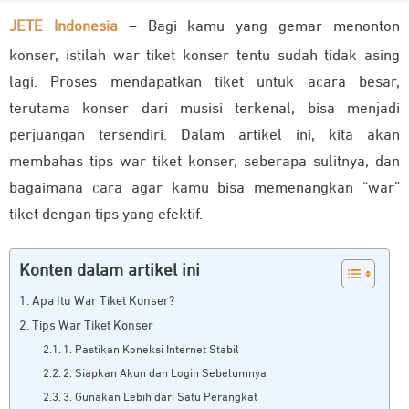
JETE Indonesia
–
Bagi kamu yang gemar menonton
konser, istilah war tiket konser tentu sudah tidak asing
lagi. Proses mendapatkan tiket untuk acara besar,
terutama konser dari musisi terkenal, bisa menjadi
perjuangan tersendiri. Dalam artikel ini, kita akan
membahas tips war tiket konser, seberapa sulitnya, dan
bagaimana cara agar kamu bisa memenangkan “war”
tiket dengan tips yang efektif.
Konten dalam artikel ini
Apa Itu War Tiket Konser?
Tips War Tiket Konser
1. Pastikan Koneksi Internet Stabil
2. Siapkan Akun dan Login Sebelumnya
3. Gunakan Lebih dari Satu Perangkat