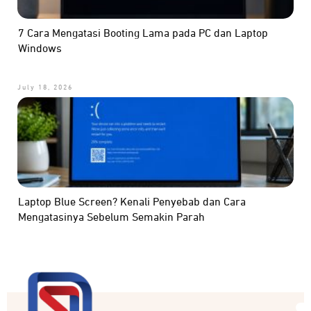
7 Cara Mengatasi Booting Lama pada PC dan Laptop
Windows
July 18, 2026
Laptop Blue Screen? Kenali Penyebab dan Cara
Mengatasinya Sebelum Semakin Parah