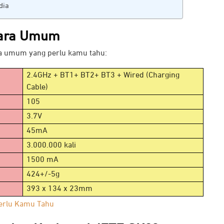
dia
ara Umum
ra umum yang perlu kamu tahu:
2.4GHz + BT1+ BT2+ BT3 + Wired (Charging
Cable)
105
3.7V
45mA
3.000.000 kali
1500 mA
424+/-5g
393 x 134 x 23mm
erlu Kamu Tahu