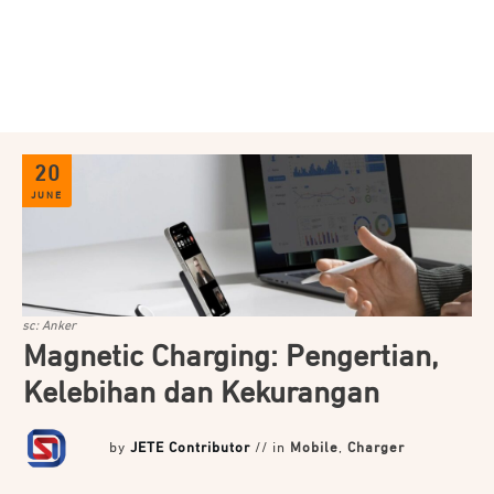
JETE Back to SCHOOL
Hemat hingga 77% + voucher Diskon 7% up to 70
Ribu
KUOTA TERBATAS!
Lihat selengkapnya
20
JUNE
sc: Anker
Magnetic Charging: Pengertian,
Kelebihan dan Kekurangan
by
JETE Contributor
// in
Mobile
,
Charger