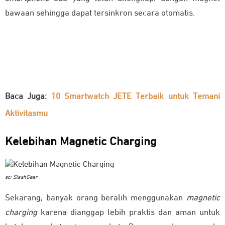
bawaan sehingga dapat tersinkron secara otomatis.
JETE Back to SCHOOL -
Hemat hingga 77% + Extra
[Klik Di sini]
Voucher Diskon up to 7% & Gratis Ongkir
Baca Juga:
10 Smartwatch JETE Terbaik untuk Temani
Aktivitasmu
Kelebihan
Magnetic Charging
sc: SlashGear
Sekarang, banyak orang beralih menggunakan
magnetic
charging
karena dianggap lebih praktis dan aman untuk