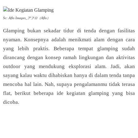
Sc: Aflo Images_アフロ（Aflo）
Glamping bukan sekadar tidur di tenda dengan fasilitas
nyaman. Konsepnya adalah menikmati alam dengan cara
yang lebih praktis. Beberapa tempat glamping sudah
dirancang dengan konsep ramah lingkungan dan aktivitas
outdoor yang mendukung eksplorasi alam. Jadi, akan
sayang kalau waktu dihabiskan hanya di dalam tenda tanpa
mencoba hal lain. Nah, supaya pengalamanmu tidak terasa
flat, berikut beberapa ide kegiatan glamping yang bisa
dicoba.
JETE Back to SCHOOL -
Hemat hingga 77% + Extra
[Klik Di sini]
Voucher Diskon up to 7% & Gratis Ongkir