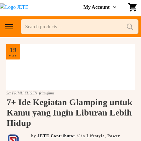
JETE Back to SCHOOL
My Account
Hemat hingga 77% + voucher Diskon 7% up to 70
Search
Ribu
for:
KUOTA TERBATAS!
Lihat selengkapnya
19
MAY
Sc: FRIMU EUGEN_frimufilms
7+ Ide Kegiatan Glamping untuk
Kamu yang Ingin Liburan Lebih
Hidup
by
JETE Contributor
// in
Lifestyle
,
Power