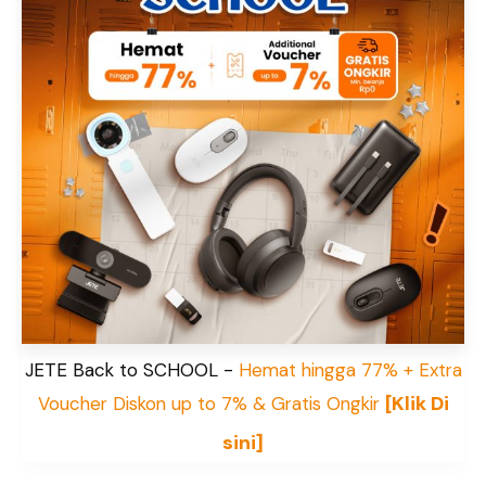
JETE Back to SCHOOL -
Hemat hingga 77% + Extra
[Klik Di
Voucher Diskon up to 7% & Gratis Ongkir
sini]