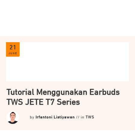
JETE Back to SCHOOL
Hemat hingga 77% + voucher Diskon 7% up to 70
Ribu
KUOTA TERBATAS!
Lihat selengkapnya
21
JUNE
Tutorial Menggunakan Earbuds
TWS JETE T7 Series
by
Irfantoni Listiyawan
// in
TWS