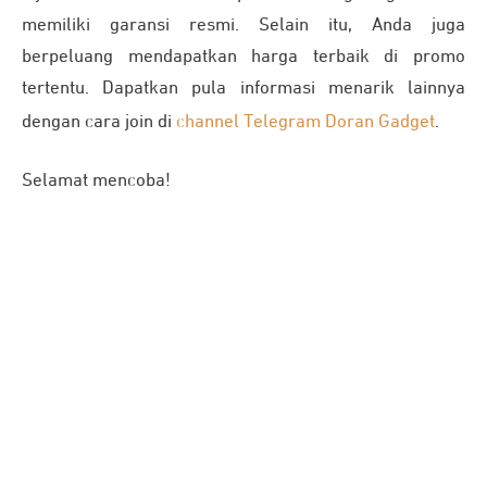
memiliki garansi resmi. Selain itu, Anda juga
berpeluang mendapatkan harga terbaik di promo
tertentu. Dapatkan pula informasi menarik lainnya
dengan cara join di
channel Telegram Doran Gadget
.
Selamat mencoba!
Rekomendasi Produk
JETE TWS
Terbaik di
jete.id
TWS JETE TS2
TWS JETE TS1