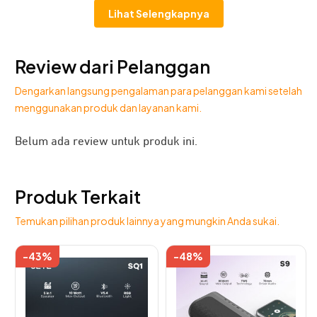
Lihat Selengkapnya
Review dari Pelanggan
Dengarkan langsung pengalaman para pelanggan kami setelah
menggunakan produk dan layanan kami.
Belum ada review untuk produk ini.
Speaker JETE SM1 Series merupakan
speaker Bluetooth
portable
yang dirancang khusus denga lebih praktis,
Produk Terkait
driver lebih besar, dan ketahanan baterai yang tangguh.
Memberikan pengalaman audio terbaik yang ringkas di
Temukan pilihan produk lainnya yang mungkin Anda sukai.
setiap aktivitas.
-43%
-48%