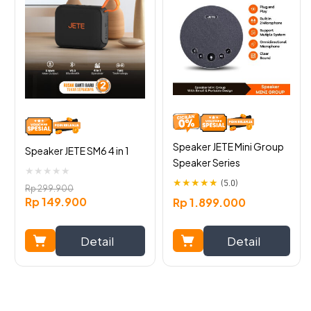
diaplikasikan untuk berbagai genre musik dan konten
lainnya.
Speaker JETE Mini Group
Speaker JETE SM6 4 in 1
Speaker Series
★
★
★
★
★
★
★
★
★
★
(5.0)
Rp
299.900
Rp
149.900
Rp
1.899.000
Detail
Detail