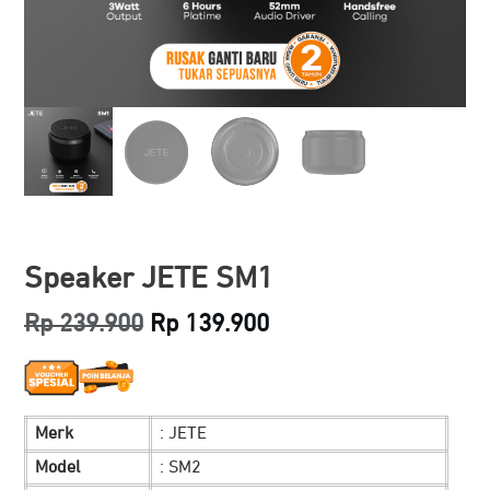
Speaker JETE SM1
Original
Current
Rp
239.900
Rp
139.900
price
price
was:
is:
Merk
: JETE
Rp 239.900.
Rp 139.900.
Model
: SM2