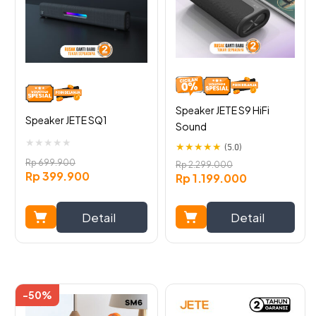
Speaker JETE S9 HiFi
Speaker JETE SQ1
Sound
★
★
★
★
★
★
★
★
★
★
(5.0)
Rp
699.900
Rp
2.299.000
Rp
399.900
Rp
1.199.000
Detail
Detail
Perangkat speaker Bluetooth dibekali output power 3W.
Hal ini membuat output audio lebih baik. Suara yang
-50%
muncul pun lebih detail, jernih, dan powerfull. Cocok