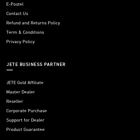
E-Postel
Contact Us
Refund and Returns Policy
Term & Conditions
Privacy Policy
JETE BUSINESS PARTNER
JETE Gold Affiliate
Di samping suara bass yang menggelegar, JETE SM1
Master Dealer
Series memiliki driver 52mm. Inilah yang membuat
suara
Reseller
tetap jernih
dan bertenaga sekalipun dalam volume yang
Corporate Purchase
cukup tinggi. Sangat cocok untuk penggunaan outdoor
Support for Dealer
dan ruangan yang luas.
Product Guarantee