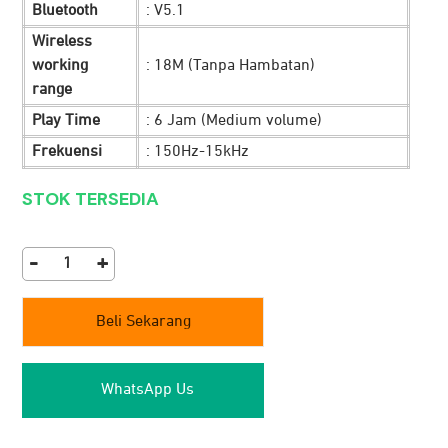
Bluetooth
: V5.1
Wireless
working
: 18M (Tanpa Hambatan)
range
Play Time
: 6 Jam (Medium volume)
Frekuensi
: 150Hz-15kHz
STOK TERSEDIA
-
+
Speaker
JETE
Beli Sekarang
SM1
quantity
WhatsApp Us