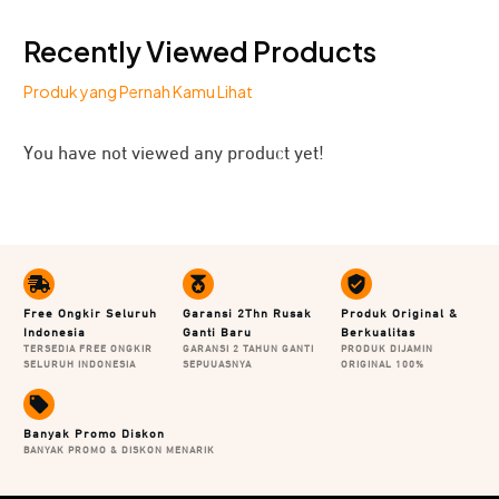
Recently Viewed Products
Produk yang Pernah Kamu Lihat
Tak perlu khawatir kehabisan baterai saat menggunakan
speaker ini dalam waktu lama. Dengan kapasitas baterai
You have not viewed any product yet!
1200 mAh dapat digunakan hingga 6 jam waktu
pemutaran. Cukup diisi daya 2-4 jam hingga penuh,
bebas dengarkan musik favoritmu.
Free Ongkir Seluruh
Garansi 2Thn Rusak
Produk Original &
Indonesia
Ganti Baru
Berkualitas
TERSEDIA FREE ONGKIR
GARANSI 2 TAHUN GANTI
PRODUK DIJAMIN
SELURUH INDONESIA
SEPUUASNYA
ORIGINAL 100%
Banyak Promo Diskon
BANYAK PROMO & DISKON MENARIK