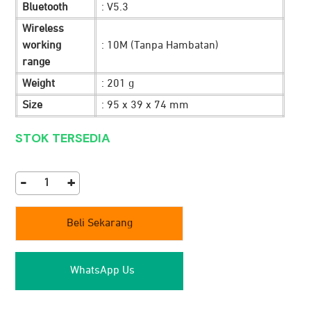
Bluetooth
: V5.3
Wireless
working
: 10M (Tanpa Hambatan)
range
Weight
: 201 g
Size
: 95 x 39 x 74 mm
STOK TERSEDIA
-
+
Speaker
JETE
Beli Sekarang
SM6
4
in
WhatsApp Us
1
quantity