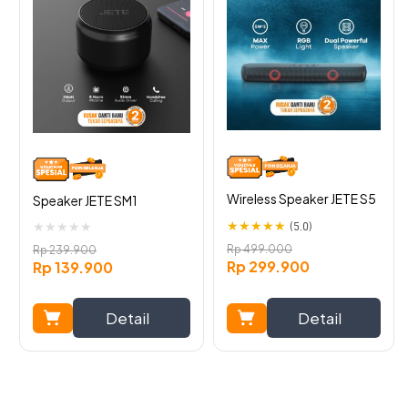
saat diputar dalam volume yang normal. Mendengarkan
musik favorit jadi lebih nyaman sepanjang hari.
Wireless Speaker JETE S5
Speaker JETE SM1
★
★
★
★
★
(5.0)
★
★
★
★
★
Rp
499.000
Rp
239.900
Rp
299.900
Rp
139.900
Detail
Detail