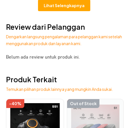
Lihat Selengkapnya
Review dari Pelanggan
Dengarkan langsung pengalaman para pelanggan kami setelah
menggunakan produk dan layanan kami.
Belum ada review untuk produk ini.
Speaker Bluetooth JETE SM6 memiliki desain yang
Produk Terkait
ringkas untuk kenyamanan pengguna. Output audionya
lebih imersif dengan koneksi stabil. Menciptakan
Temukan pilihan produk lainnya yang mungkin Anda sukai.
pengalaman terbaik mendengarkan musik favorit. Cocok
untuk kamu yang suka perangkat minimalis dan praktis.
-40%
-45%
Out of Stock
This
product
has
multiple