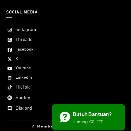
Ini akan memberikan pengalaman audio stereo yang lebih
SOCIAL MEDIA
kuat dan merata untuk ruangan yang lebih luas.
Instagram
Threads
Facebook
X
Youtube
LinkedIn
TikTok
Spotify
Discord
Butuh Bantuan?
Hubungi CS JETE
A Member Of DORAN GROUP