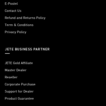
E-Postel
Contact Us
Refund and Returns Policy
Term & Conditions
Privacy Policy
JETE BUSINESS PARTNER
JETE Gold Affiliate
Master Dealer
Reseller
Corporate Purchase
Support for Dealer
Teknologi TWS pada speaker JETE SM6 memungkinkan
Product Guarantee
penggabungan dua speaker dalam satu koneksi sekaligus.