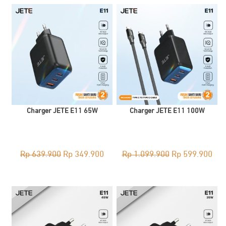
Charger JETE E11 65W
Charger JETE E11 100W
Original
Current
Original
Cur
Rp
639.900
Rp
349.900
Rp
1.099.900
Rp
599.900
price
price
price
pri
was:
is:
was:
is:
Rp 639.900.
Rp 349.900.
Rp 1.099.900.
Rp 