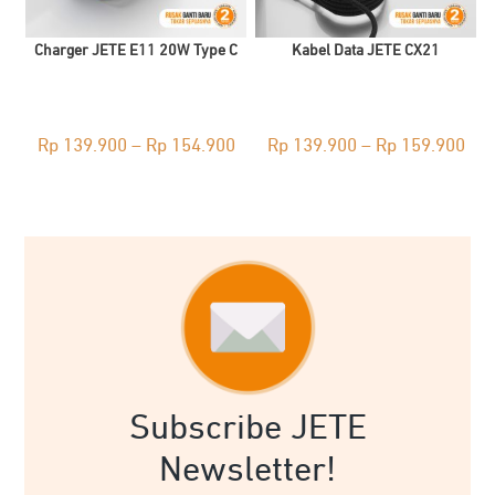
Charger JETE E11 20W Type C
Kabel Data JETE CX21
Price
Pri
Rp
139.900
–
Rp
154.900
Rp
139.900
–
Rp
159.900
range:
ran
Rp 139.900
Rp 
through
thr
Rp 154.900
Rp 
Subscribe JETE
Newsletter!