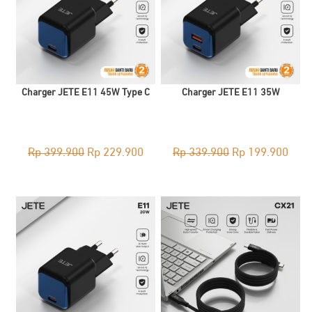
Charger JETE E11 45W Type C
Charger JETE E11 35W
Original
Current
Original
Curr
Rp
399.900
Rp
229.900
Rp
339.900
Rp
199.900
price
price
price
pric
was:
is:
was:
is:
Rp 399.900.
Rp 229.900.
Rp 339.900.
Rp 1