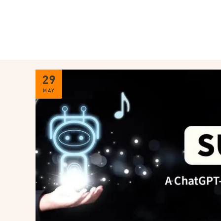
29
MAY