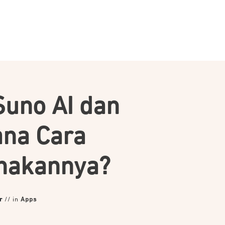
Suno AI dan
na Cara
nakannya?
r
// in
Apps