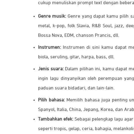
cukup menuliskan prompt text dengan beberap
Genre musik:
Genre yang dapat kamu pilih sa
metal, k-pop, folk Slavia, R&B Soul, jazz, de
Bossa Nova, EDM, chanson Prancis, dll.
Instrumen:
Instrumen di sini kamu dapat m
biola, seruling, gitar, harpa, bass, dll.
Jenis suara:
Dalam pilihan ini, kamu dapat m
ingin lagu dinyanyikan oleh
perempuan yang b
paduan suara bidadari, dan lain-lain.
Pilih bahasa:
Memilih bahasa juga penting u
Spanyol, Italia, China, Jepang, Korea, dan 
Tambahkan efek:
Sebagai pelengkap lagu aga
seperti
tropis, gelap, ceria, bahagia, melankolis