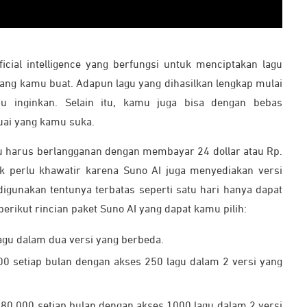
ficial intelligence yang berfungsi untuk menciptakan lagu
yang kamu buat. Adapun lagu yang dihasilkan lengkap mulai
mu inginkan. Selain itu, kamu juga bisa dengan bebas
uai yang kamu suka.
 harus berlangganan dengan membayar 24 dollar atau Rp.
k perlu khawatir karena Suno AI juga menyediakan versi
 digunakan tentunya terbatas seperti satu hari hanya dapat
berikut rincian paket Suno AI yang dapat kamu pilih:
lagu dalam dua versi yang berbeda.
00 setiap bulan dengan akses 250 lagu dalam 2 versi yang
380.000 setiap bulan dengan akses 1000 lagu dalam 2 versi