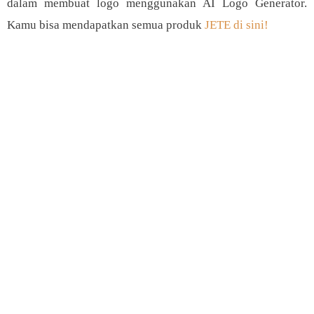
dalam membuat logo menggunakan AI Logo Generator.
Kamu bisa mendapatkan semua produk
JETE di sini!
Subscribe JETE Newsletter!
Selalu update informasi teknologi terkini.
Subscribe JETE Newsletter sekarang juga!