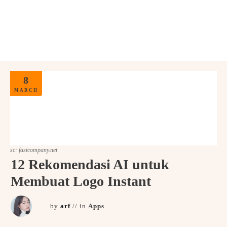
JETE Back to SCHOOL
Hemat hingga 77% + voucher Diskon 7% up to 70
Ribu
KUOTA TERBATAS!
Lihat selengkapnya
8
MARCH
sc: fastcompany.net
12 Rekomendasi AI untuk
Membuat Logo Instant
by
arf
// in
Apps