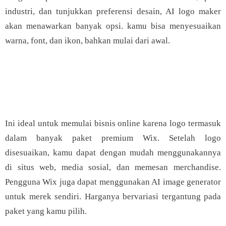
industri, dan tunjukkan preferensi desain, AI logo maker
akan menawarkan banyak opsi. kamu bisa menyesuaikan
warna, font, dan ikon, bahkan mulai dari awal.
JETE Back to SCHOOL -
Hemat hingga 77% + Extra
[Klik Di sini]
Voucher Diskon up to 7% & Gratis Ongkir
Ini ideal untuk memulai bisnis online karena logo termasuk
dalam banyak paket premium Wix. Setelah logo
disesuaikan, kamu dapat dengan mudah menggunakannya
di situs web, media sosial, dan memesan merchandise.
Pengguna Wix juga dapat menggunakan AI image generator
untuk merek sendiri. Harganya bervariasi tergantung pada
paket yang kamu pilih.