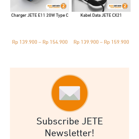
Charger JETE E11 20W Type C
Kabel Data JETE CX21
Price
Pric
Rp
139.900
–
Rp
154.900
Rp
139.900
–
Rp
159.900
range:
rang
Rp 139.900
Rp 1
through
thro
Rp 154.900
Rp 1
Subscribe JETE
Newsletter!