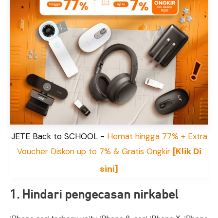
JETE Back to SCHOOL -
Hemat hingga 77% + Extra
[Klik Di
Voucher Diskon up to 7% & Gratis Ongkir
sini]
1. Hindari pengecasan nirkabel