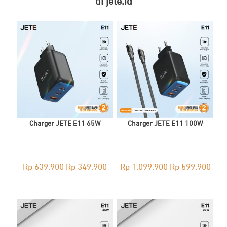
di jete.id
Charger JETE E11 65W
Charger JETE E11 100W
Original
Current
Original
Curr
Rp
639.900
Rp
349.900
Rp
1.099.900
Rp
599.900
price
price
price
pric
was:
is:
was:
is:
Rp 639.900.
Rp 349.900.
Rp 1.099.900.
Rp 5