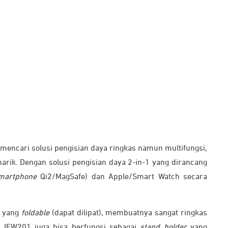
encari solusi pengisian daya ringkas namun multifungsi,
arik. Dengan solusi pengisian daya 2-in-1 yang dirancang
martphone
Qi2/MagSafe) dan Apple/Smart Watch secara
a yang
foldable
(dapat dilipat), membuatnya sangat ringkas
 IEW201 juga bisa berfungsi sebagai
stand holder
yang