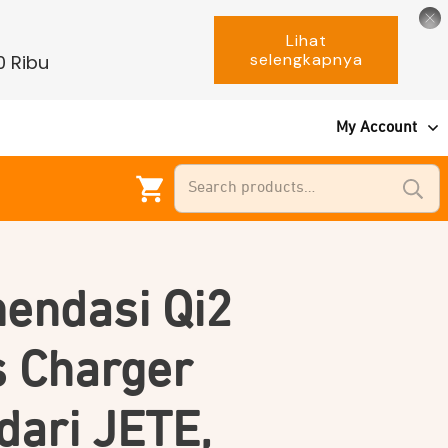
Lihat
selengkapnya
0 Ribu
My Account
Search
for:
endasi Qi2
s Charger
dari JETE,