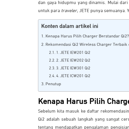
dan gaya hidupmu yang dinamis. Mulai dari 
untuk para
traveler
, JETE punya semuanya. 
Konten dalam artikel ini
Kenapa Harus Pilih Charger Berstandar Qi2?
Rekomendasi Qi2 Wireless Charger Terbaik 
1. JETE IEW201 Qi2
2. JETE IEW202 Qi2
3. JETE IEW301 Qi2
4. JETE ICW201 Qi2
Penutup
Kenapa Harus Pilih Charg
Sebelum kita masuk ke daftar rekomendasi
Qi2 adalah sebuah langkah yang sangat cerd
tentang mendapatkan pengalaman pengisian