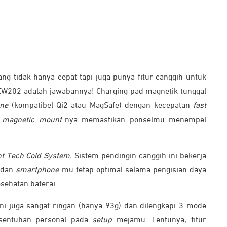
ng tidak hanya cepat tapi juga punya fitur canggih untuk
EW202 adalah jawabannya! Charging pad magnetik tunggal
one
(kompatibel Qi2 atau MagSafe) dengan kecepatan
fast
n
magnetic mount
-nya memastikan ponselmu menempel
nt Tech Cold System.
Sistem pendingin canggih ini bekerja
dan
smartphone
-mu tetap optimal selama pengisian daya
sehatan baterai.
ni juga sangat ringan (hanya 93g) dan dilengkapi 3 mode
entuhan personal pada
setup
mejamu. Tentunya, fitur