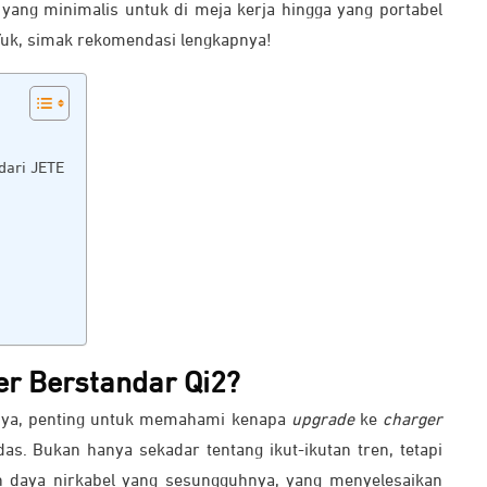
yang minimalis untuk di meja kerja hingga yang portabel
Yuk, simak rekomendasi lengkapnya!
dari JETE
er Berstandar Qi2?
nya, penting untuk memahami kenapa
upgrade
ke
charger
as. Bukan hanya sekadar tentang ikut-ikutan tren, tetapi
 daya nirkabel yang sesungguhnya, yang menyelesaikan