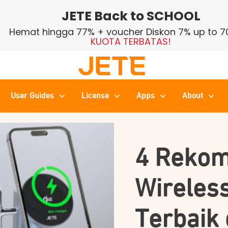
JETE Back to SCHOOL
Hemat hingga 77% + voucher Diskon 7% up to 7
KUOTA TERBATAS!
User Guides
License
Apps
About
4 Rekom
Wireles
Terbaik 