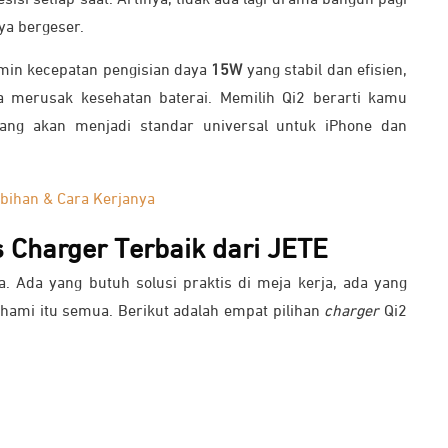
esisi setiap saat. Artinya, tidak ada lagi drama bangun pagi
ya bergeser.
amin kecepatan pengisian daya
15W
yang stabil dan efisien,
a merusak kesehatan baterai. Memilih Qi2 berarti kamu
yang akan menjadi standar universal untuk iPhone dan
ebihan & Cara Kerjanya
 Charger Terbaik dari JETE
. Ada yang butuh solusi praktis di meja kerja, ada yang
hami itu semua. Berikut adalah empat pilihan
charger
Qi2