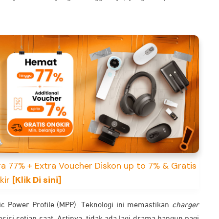
a 77% + Extra Voucher Diskon up to 7% & Gratis
kir
[Klik Di sini]
c Power Profile (MPP). Teknologi ini memastikan
charger