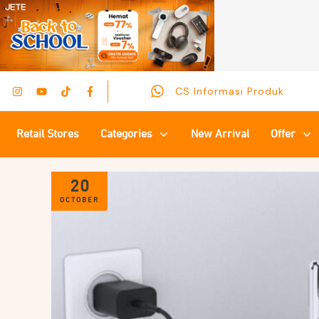
CS Informasi Produk
Retail Stores
Categories
New Arrival
Offer
20
OCTOBER