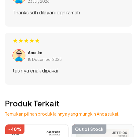
23 July 2026
Thanks sdh dilayani dgn ramah
★★★★★
Anonim
18 December 2025
tas nya enak dipakai
Produk Terkait
Temukan pilihan produk lainnya yang mungkin Anda sukai.
Dengan strap berukuran 100 cm, lebih mudah untuk
-40%
-57%
Out of Stock
This
This
disesuaikan dengan lingkar pinggang pengguna. Termasuk