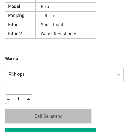
Model
: RB5
Panjang
: 100Cm
Fitur
: Sport Light
Fitur 2
: Water Resistance
Warna
Pilih opsi
-
+
Run
Bag
Beli Sekarang
JETE
RB1
quantity