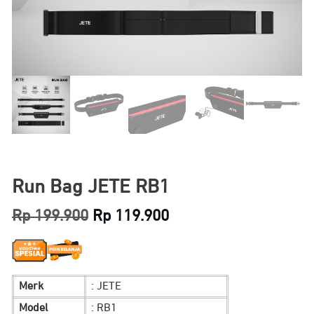
Run Bag JETE RB1
Original
Current
Rp
199.900
Rp
119.900
price
price
was:
is:
Merk
: JETE
Rp 199.900.
Rp 119.900.
Model
: RB1