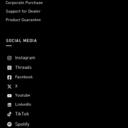
Corporate Purchase
Tas lari khusus dari JETE memiliki ukuran yang telah
Support for Dealer
disesuaikan, sehingga lebih fleksibel. Jadi, pengguna bisa
Product Guarantee
menyimpan smartphone dari berbagai jenis di dalam tas
ketika berolahraga.
SOCIAL MEDIA
Instagram
Threads
Facebook
X
Youtube
LinkedIn
TikTok
Spotify