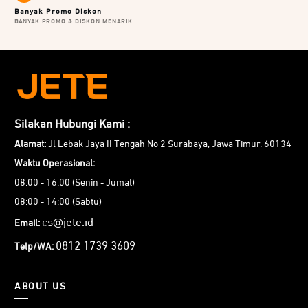
Banyak Promo Diskon
BANYAK PROMO & DISKON MENARIK
Silakan Hubungi Kami :
Alamat:
Jl Lebak Jaya II Tengah No 2 Surabaya, Jawa Timur. 60134
Waktu Operasional:
08:00 - 16:00 (Senin - Jumat)
08:00 - 14:00 (Sabtu)
cs@jete.id
Email:
0812 1739 3609
Telp/WA:
Berikut perbedaan model dari JETE Running Bag yang
ABOUT US
dapat Anda pilih sesuai dengan kebutuhan penggunaan.