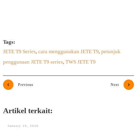
SUBSCRIBE SEKARANG
Tags:
JETE T9 Series
cara menggunakan JETE T9
petunjuk
,
,
penggunaan JETE T9 series
TWS JETE T9
,
Previous
Next
Artikel terkait:
January 19, 2026