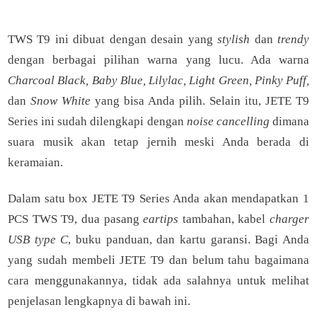
[Klik Di sini]
Voucher Diskon up to 7% & Gratis Ongkir
TWS T9 ini dibuat dengan desain yang
stylish
dan
trendy
dengan berbagai pilihan warna yang lucu. Ada warna
Charcoal Black, Baby Blue, Lilylac, Light Green, Pinky Puff,
dan
Snow White
yang bisa Anda pilih. Selain itu, JETE T9
Series ini sudah dilengkapi dengan
noise cancelling
dimana
suara musik akan tetap jernih meski Anda berada di
keramaian.
Dalam satu box JETE T9 Series Anda akan mendapatkan 1
PCS TWS T9, dua pasang
eartips
tambahan, kabel
charger
USB type C
, buku panduan, dan kartu garansi. Bagi Anda
yang sudah membeli JETE T9 dan belum tahu bagaimana
cara menggunakannya, tidak ada salahnya untuk melihat
penjelasan lengkapnya di bawah ini.