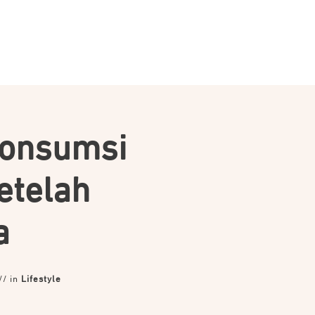
Konsumsi
etelah
a
// in
Lifestyle