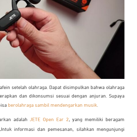
afein setelah olahraga. Dapat disimpulkan bahwa olahraga
terapkan dan dikonsumsi sesuai dengan anjuran. Supaya
bisa
berolahraga sambil mendengarkan musik
.
warkan adalah
JETE Open Ear 2
, yang memiliki beragam
ntuk informasi dan pemesanan, silahkan mengunjungi