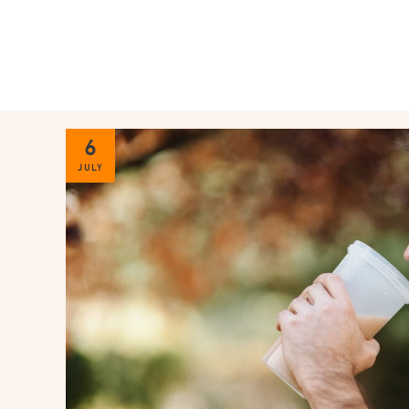
6
JULY