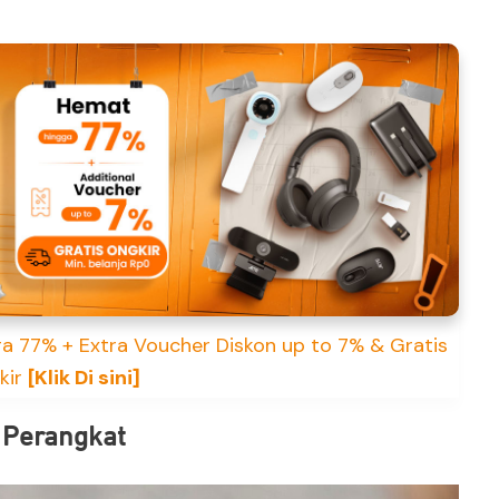
a 77% + Extra Voucher Diskon up to 7% & Gratis
kir
[Klik Di sini]
s Perangkat