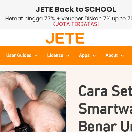
JETE Back to SCHOOL
Hemat hingga 77% + voucher Diskon 7% up to 7
KUOTA TERBATAS!
User Guides
License
Apps
About
Cara Set
Smartwa
Benar U