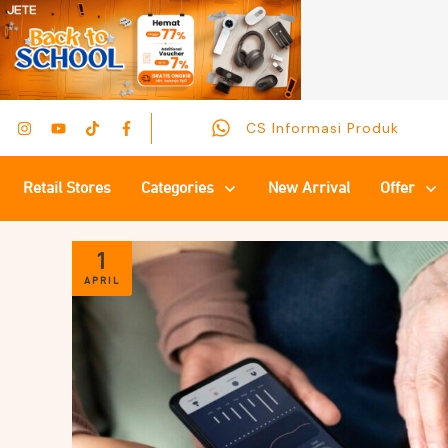
CS Informasi Produk
Retail Stores
Categories
New Arrival
Offer
1
APRIL