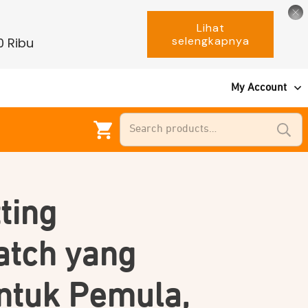
Lihat
selengkapnya
0 Ribu
My Account
Search
for:
ting
tch yang
ntuk Pemula,