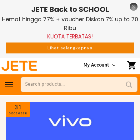
JETE Back to SCHOOL
Hemat hingga 77% + voucher Diskon 7% up to 70
Ribu
KUOTA TERBATAS!
Lihat selengkapnya
My Account
Search
for:
31
DECEMBER