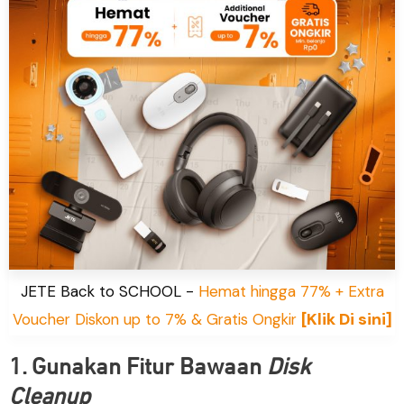
JETE Back to SCHOOL -
Hemat hingga 77% + Extra
[Klik Di sini]
Voucher Diskon up to 7% & Gratis Ongkir
1. Gunakan Fitur Bawaan
Disk
Cleanup