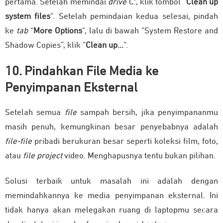
pertama. Setelah memindai
drive
C:, klik tombol “
Clean up
system files
“. Setelah pemindaian kedua selesai, pindah
ke
tab
“
More Options
“, lalu di bawah “System Restore and
Shadow Copies”, klik “
Clean up…
“.
10. Pindahkan File Media ke
Penyimpanan Eksternal
Setelah semua
file
sampah bersih, jika penyimpananmu
masih penuh, kemungkinan besar penyebabnya adalah
file-file
pribadi berukuran besar seperti koleksi film, foto,
atau
file project
video. Menghapusnya tentu bukan pilihan.
Solusi terbaik untuk masalah ini adalah dengan
memindahkannya ke media penyimpanan eksternal. Ini
tidak hanya akan melegakan ruang di laptopmu secara