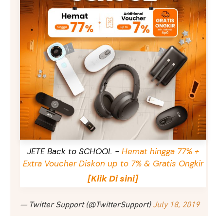
JETE Back to SCHOOL -
Hemat hingga 77% +
Extra Voucher Diskon up to 7% & Gratis Ongkir
[Klik Di sini]
— Twitter Support (@TwitterSupport)
July 18, 2019