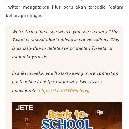
Twitter mengatakan fitur baru akan tersedia “dalam
beberapa minggu.”
We’re fixing the issue where you see so many “This
Tweet is unavailable” notices in conversations. This
is usually due to deleted or protected Tweets, or
muted keywords.
In a few weeks, you’ll start seeing more context on
each notice to help explain why Tweets are
unavailable.
https://t.co/0iW8Eclwvg