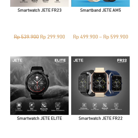
Smartwatch JETE FR23
Smartband JETE AM5
Original
Current
Pric
Rp
539.900
Rp
299.900
Rp
499.900
–
Rp
599.900
price
price
rang
was:
is:
Rp 4
Rp 539.900.
Rp 299.900.
thro
Rp 5
Smartwatch JETE ELITE
Smartwatch JETE FR22