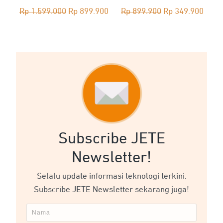
Original
Current
Original
Curre
Rp
1.599.000
Rp
899.900
Rp
899.900
Rp
349.900
price
price
price
price
was:
is:
was:
is:
Rp 1.599.000.
Rp 899.900.
Rp 899.900.
Rp 34
Subscribe JETE
Newsletter!
Selalu update informasi teknologi terkini.
Subscribe JETE Newsletter sekarang juga!