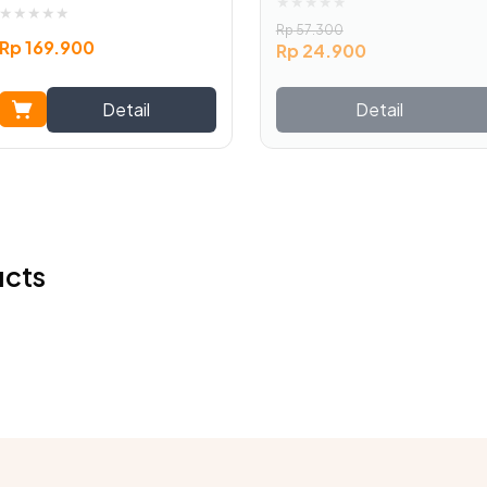
★
★
★
★
★
★
★
★
★
★
Rp
57.300
Rp
169.900
Rp
24.900
Detail
Detail
ucts
KONEKSI STABIL DENGAN KABEL
 tidak mudah putus saat digunakan. Begitu pula dengan konektivi
k untuk pengguna yang bekerja dengan tingkat akurasi tinggi dan