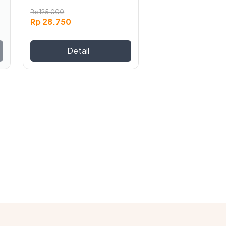
Rp
125.000
Rp
28.750
Detail
tasnya yang lebih terjaga dan stabil.
 respon cepat.