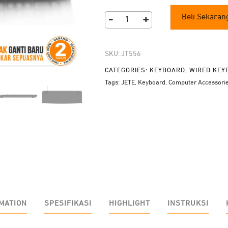
Beli Sekaran
-
+
Keyboard
JETE
KB101
SKU:
JT556
quantity
CATEGORIES:
KEYBOARD
,
WIRED KEY
Tags:
JETE
,
Keyboard
,
Computer Accessori
MATION
SPESIFIKASI
HIGHLIGHT
INSTRUKSI