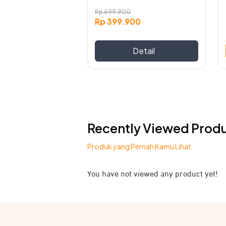
Rp
699.900
Rp
399.900
Detail
Recently Viewed Prod
Produk yang Pernah Kamu Lihat
Material kabel terbaik menjadikannya
You have not viewed any product yet!
Solusi terbai