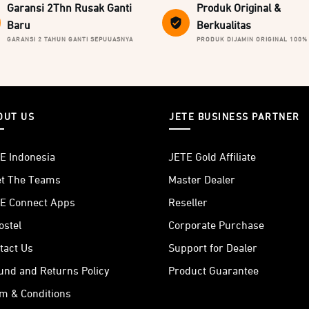
Garansi 2Thn Rusak Ganti
Produk Original &
Baru
Berkualitas
GARANSI 2 TAHUN GANTI SEPUUASNYA
PRODUK DIJAMIN ORIGINAL 100%
OUT US
JETE BUSINESS PARTNER
E Indonesia
JETE Gold Affiliate
t The Teams
Master Dealer
E Connect Apps
Reseller
ostel
Corporate Purchase
tact Us
Support for Dealer
und and Returns Policy
Product Guarantee
m & Conditions