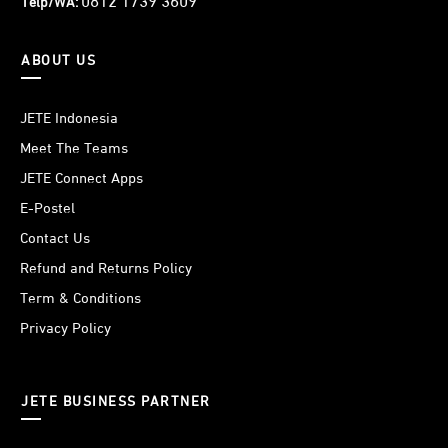
0812 1739 3609
Telp/WA:
ABOUT US
JETE Indonesia
Meet The Teams
JETE Connect Apps
JETE Sports bag dirancang dengan rongga-rongga kecil
E-Postel
pada bagian luarnya. Dimana rongga tersebut berfungsi
Contact Us
untuk sirkulasi udara lebih baik. Tak perlu khawatir lagi
saat digunakan dalam aktivitas berat dan berkeringat.
Refund and Returns Policy
Membuatnya tetap sejuk sepanjang hari.
Term & Conditions
Privacy Policy
JETE BUSINESS PARTNER
Terdapat tiga ukuran yang dapat kamu pilih sesuai dengn