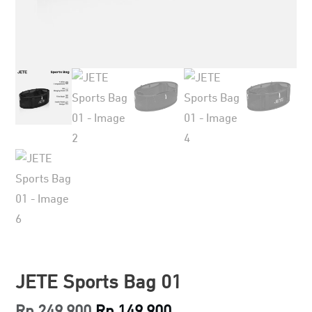
JETE Sports Bag 01
Original
Current
Rp
249.900
Rp
149.900