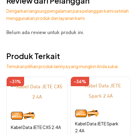
Review dari Pelanggan
Dengarkan langsung pengalaman para pelanggan kami setelah
menggunakan produk dan layanan kami.
Belum ada review untuk produk ini.
JETE Sports Bag adalah tas ringkas untuk simpan barang
Produk Terkait
berharga saat berolahraga. Desainnya dirancang praktis,
bisa disesuaikan, dan kokoh. Sangat direkomendasikan
Temukan pilihan produk lainnya yang mungkin Anda sukai.
untuk aktivitas olahraga harian hingga race.
-31%
-36%
This
This
product
product
has
has
multiple
multiple
variants.
variants.
The
The
Kabel Data JETE Spark
options
options
Kabel Data JETE CX5 2.4A
2.4A
may
may