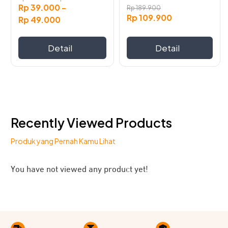
Rp
39.000
-
Rp
189.900
chosen
chosen
Rp
109.900
Rp
49.000
on
on
the
the
product
product
Detail
Detail
page
page
Recently Viewed Products
Produk yang Pernah Kamu Lihat
You have not viewed any product yet!
Menggunakan material berkualitas premium,