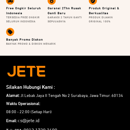
memberikan kenyamanan dan fleksibilitas tinggi. Bahan
Free Ongkir Seluruh
Garansi 2Thn Rusak
Produk Original &
Indonesia
Ganti Baru
Berkualitas
ini sangat elastis dan fleksibel, sehingga mudah
TERSEDIA FREE ONGKIR
GARANSI 2 TAHUN GANTI
PRODUK DIJAMIN
SELURUH INDONESIA
SEPUUASNYA
ORIGINAL 100%
disesuaikan berdasarkan kebutuhan. Meski fleksibel
material ini kuat dan memberikan tingkat durabilitas
tinggi.
Banyak Promo Diskon
BANYAK PROMO & DISKON MENARIK
Silakan Hubungi Kami :
Alamat:
Jl Lebak Jaya II Tengah No 2 Surabaya, Jawa Timur. 60134
Waktu Operasional:
08:00 - 22:00 (Setiap Hari)
cs@jete.id
Email: