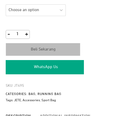
-
+
JETE
Sports
Beli Sekarang
Bag
01
quantity
WhatsApp Us
SKU:
JT495
CATEGORIES:
BAG
,
RUNNING BAG
Tags:
JETE
,
Accessories
,
Sport Bag