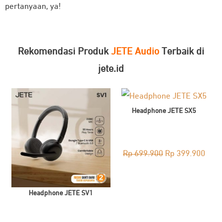
pertanyaan, ya!
Rekomendasi Produk
JETE Audio
Terbaik di
jete.id
Headphone JETE SX5
Original
Curr
Rp
699.900
Rp
399.900
price
pric
was:
is:
Headphone JETE SV1
Rp 699.900.
Rp 3