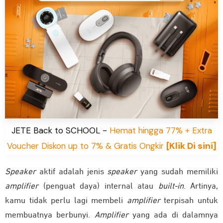
JETE Back to SCHOOL -
Hemat hingga 77% + Extra
[Klik Di sini]
Voucher Diskon up to 7% & Gratis Ongkir
Speaker
aktif adalah jenis
speaker
yang sudah memiliki
amplifier
(penguat daya) internal atau
built-in
. Artinya,
kamu tidak perlu lagi membeli
amplifier
terpisah untuk
membuatnya berbunyi.
Amplifier
yang ada di dalamnya