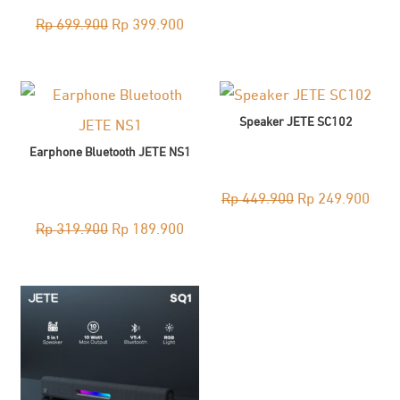
Original
Current
Rp
699.900
Rp
399.900
price
price
was:
is:
Rp 699.900.
Rp 399.900.
Speaker JETE SC102
Earphone Bluetooth JETE NS1
Original
Curr
Rp
449.900
Rp
249.900
Original
Current
price
pric
Rp
319.900
Rp
189.900
price
price
was:
is:
was:
is:
Rp 449.900.
Rp 2
Rp 319.900.
Rp 189.900.