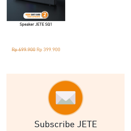
Speaker JETE SQ1
Original
Current
Rp
699.900
Rp
399.900
price
price
was:
is:
Rp 699.900.
Rp 399.900.
Subscribe JETE