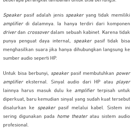
beberapa perangkat tambahan untuk bisa berfungsi.
Speaker
pasif adalah jenis
speaker
yang
tidak memiliki
amplifier
di dalamnya
. Ia hanya terdiri dari komponen
driver
dan
crossover
dalam sebuah kabinet. Karena tidak
punya penguat daya internal,
speaker
pasif tidak bisa
menghasilkan suara jika hanya dihubungkan langsung ke
sumber audio seperti HP.
Untuk bisa berbunyi,
speaker
pasif membutuhkan
power
amplifier
eksternal
. Sinyal audio dari HP atau
player
lainnya harus masuk dulu ke
amplifier
terpisah untuk
diperkuat, baru kemudian sinyal yang sudah kuat tersebut
disalurkan ke
speaker
pasif melalui kabel. Sistem ini
sering digunakan pada
home theater
atau sistem audio
profesional.