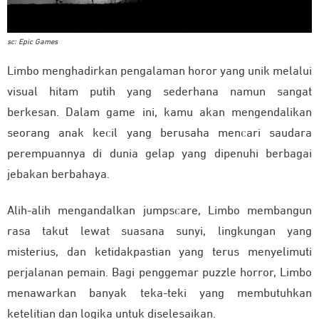
sc: Epic Games
Limbo menghadirkan pengalaman horor yang unik melalui
visual hitam putih yang sederhana namun sangat
berkesan. Dalam game ini, kamu akan mengendalikan
seorang anak kecil yang berusaha mencari saudara
perempuannya di dunia gelap yang dipenuhi berbagai
jebakan berbahaya.
Alih-alih mengandalkan jumpscare, Limbo membangun
rasa takut lewat suasana sunyi, lingkungan yang
misterius, dan ketidakpastian yang terus menyelimuti
perjalanan pemain. Bagi penggemar puzzle horror, Limbo
menawarkan banyak teka-teki yang membutuhkan
ketelitian dan logika untuk diselesaikan.