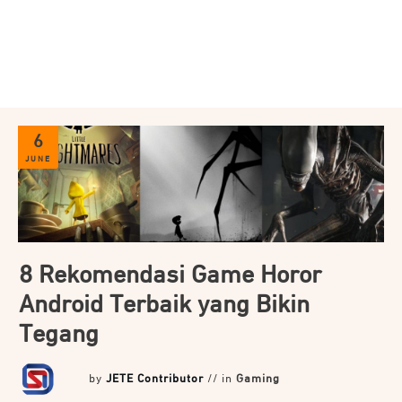
6
JUNE
8 Rekomendasi Game Horor
Android Terbaik yang Bikin
Tegang
by
JETE Contributor
// in
Gaming