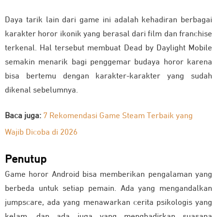
Daya tarik lain dari game ini adalah kehadiran berbagai
karakter horor ikonik yang berasal dari film dan franchise
terkenal. Hal tersebut membuat Dead by Daylight Mobile
semakin menarik bagi penggemar budaya horor karena
bisa bertemu dengan karakter-karakter yang sudah
dikenal sebelumnya.
Baca juga:
7 Rekomendasi Game Steam Terbaik yang
Wajib Dicoba di 2026
Penutup
Game horor Android bisa memberikan pengalaman yang
berbeda untuk setiap pemain. Ada yang mengandalkan
jumpscare, ada yang menawarkan cerita psikologis yang
kelam, dan ada juga yang menghadirkan suasana