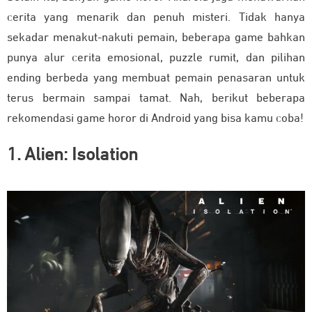
cerita yang menarik dan penuh misteri. Tidak hanya
sekadar menakut-nakuti pemain, beberapa game bahkan
punya alur cerita emosional, puzzle rumit, dan pilihan
ending berbeda yang membuat pemain penasaran untuk
terus bermain sampai tamat. Nah, berikut beberapa
rekomendasi game horor di Android yang bisa kamu coba!
1. Alien: Isolation