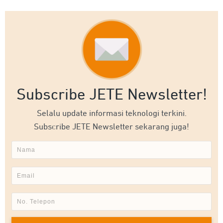
Rekomendasi Produk
JETE Gaming
Terbaik di
jete.id
Subscribe JETE Newsletter!
Selalu update informasi teknologi terkini.
Subscribe JETE Newsletter sekarang juga!
Headphone JETEX G8
TWS JETEX CEG2
Original
Current
Original
Curr
Rp
699.900
Rp
399.900
Rp
289.900
Rp
169.900