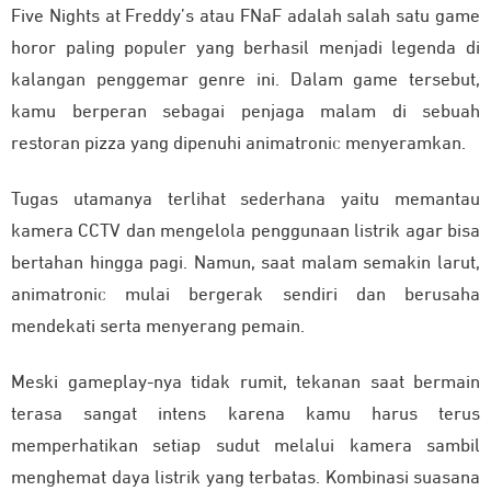
Five Nights at Freddy’s atau FNaF adalah salah satu game
horor paling populer yang berhasil menjadi legenda di
kalangan penggemar genre ini. Dalam game tersebut,
kamu berperan sebagai penjaga malam di sebuah
restoran pizza yang dipenuhi animatronic menyeramkan.
Tugas utamanya terlihat sederhana yaitu memantau
kamera CCTV dan mengelola penggunaan listrik agar bisa
bertahan hingga pagi. Namun, saat malam semakin larut,
animatronic mulai bergerak sendiri dan berusaha
mendekati serta menyerang pemain.
Meski gameplay-nya tidak rumit, tekanan saat bermain
terasa sangat intens karena kamu harus terus
memperhatikan setiap sudut melalui kamera sambil
menghemat daya listrik yang terbatas. Kombinasi suasana