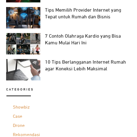
Tips Memilih Provider Internet yang
Tepat untuk Rumah dan Bisnis
7 Contoh Olahraga Kardio yang Bisa
Kamu Mulai Hari Ini
10 Tips Berlangganan Internet Rumah
agar Koneksi Lebih Maksimal
CATEGORIES
Showbiz
Case
Drone
Rekomendasi