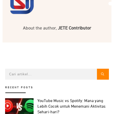
About the author,
JETE Contributor
RECENT POSTS
YouTube Music vs Spotify: Mana yang
Lebih Cocok untuk Menemani Aktivitas
Sehari-hari?