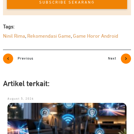
price
price
price
pric
SUBSCRIBE SEKARANG
was:
is:
was:
is:
Rp 699.900.
Rp 399.900.
Rp 289.900.
Rp 1
Tags:
Ninil Rima
Rekomendasi Game
Game Horor Android
,
,
Previous
Next
Cooler Fan JETE LX1 for Laptop
Cooler Fan JETE PX3 for
Smartphone
Artikel terkait:
Original
Current
Original
Curr
Rp
439.900
Rp
249.900
Rp
439.900
Rp
249.900
August 5, 2026
price
price
price
pric
was:
is:
was:
is:
Rp 439.900.
Rp 249.900.
Rp 439.900.
Rp 2