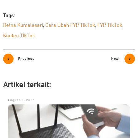
Tags:
Retna Kumalasari
Cara Ubah FYP TikTok
FYP TikTok
,
,
,
Konten TIkTok
Previous
Next
Artikel terkait:
August 3, 2026