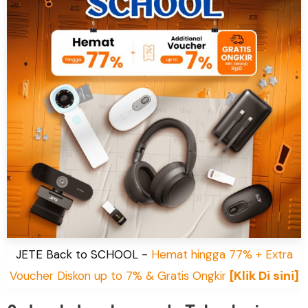
JETE Back to SCHOOL -
Hemat hingga 77% + Extra
[Klik Di sini]
Voucher Diskon up to 7% & Gratis Ongkir