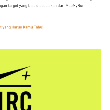
engan target yang bisa disesuaikan dari MapMyRun.
ect yang Harus Kamu Tahu!