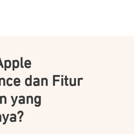
Apple
ence dan Fitur
n yang
nya?