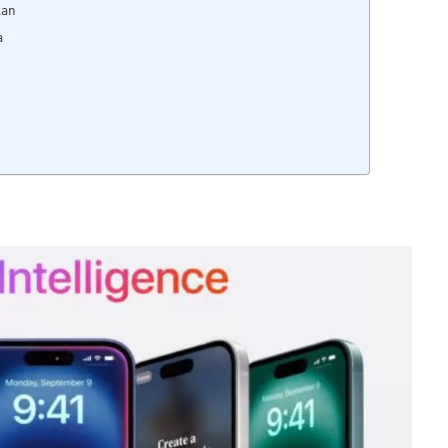
kan
a