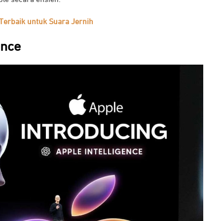
Terbaik untuk Suara Jernih
ence