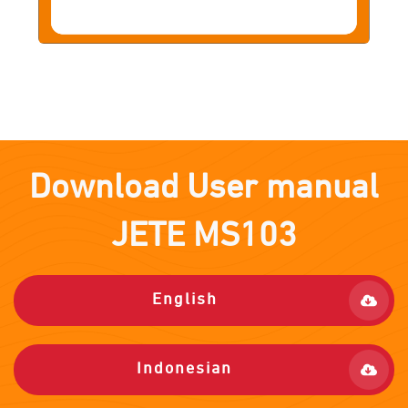
Download User manual
JETE
MS103
English
Indonesian