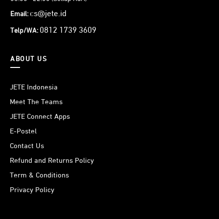
cs@jete.id
Email:
0812 1739 3609
Telp/WA:
Berbeda dengan pelindung lensa versi terdahulu,
tempered glass JETE Shield Pro Lens dibekali fitur anti-
ABOUT US
refleksi yang tidak mengembun. Menjadikan gambar tetap
jernih dan jelas dan tidak blur. Termasuk saat kondisi
JETE Indonesia
lingkungan yang terang sekalipun.
Meet The Teams
JETE Connect Apps
E-Postel
Memiliki daya rekat yang kuat, tempered glass JETE Shield
Contact Us
Pro Lens mampu melindungi lensa lebih baik. Gunakan
Refund and Returns Policy
dalam waktu yang lama pun tak masalah. Tak perlu
Term & Conditions
khawatir lepas saat merekam dan menangkap gambr di
Privacy Policy
momen terbaik. Melindungi dengan sempurna.