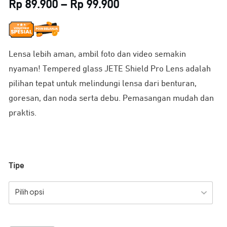
Price
Rp
89.900
–
Rp
99.900
range:
Rp 89.900
Lensa lebih aman, ambil foto dan video semakin
through
nyaman! Tempered glass JETE Shield Pro Lens adalah
Rp 99.900
pilihan tepat untuk melindungi lensa dari benturan,
goresan, dan noda serta debu. Pemasangan mudah dan
praktis.
Tipe
Pilih opsi