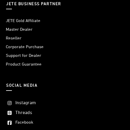
JETE BUSINESS PARTNER
Dirancang dengan skala 1:1, tempered glass JETE Shield
JETE Gold Affiliate
Pro Lens lebih presisi. Ukuran yang sama persis dengan
Master Dealer
lensa kamera aslinya, membuatmu semakin nyaman tanpa
Reseller
mengganggu kamera saat melakukan pengambilan gambar.
Corporate Purchase
Support for Dealer
Product Guarantee
SOCIAL MEDIA
Instagram
Threads
Facebook