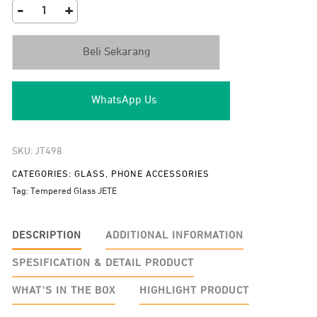
-
+
Camera
Lens
Beli Sekarang
Protector
JETE
Shield
WhatsApp Us
Pro
for
iPhone
SKU:
JT498
17
/
CATEGORIES:
GLASS
,
PHONE ACCESSORIES
iPhone
Tag:
Tempered Glass JETE
16
Series
DESCRIPTION
ADDITIONAL INFORMATION
quantity
SPESIFICATION & DETAIL PRODUCT
WHAT'S IN THE BOX
HIGHLIGHT PRODUCT