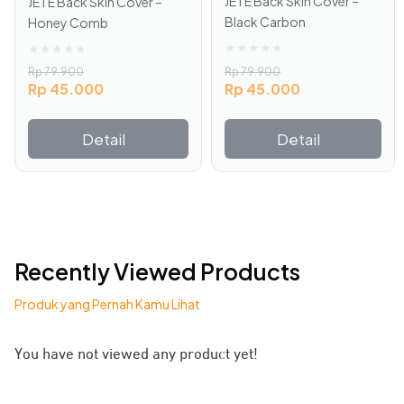
JETE Back Skin Cover –
JETE Back Skin Cover –
Black Carbon
Honey Comb
★
★
★
★
★
★
★
★
★
★
Rp
79.900
Rp
79.900
Rp
45.000
Rp
45.000
Detail
Detail
Recently Viewed Products
Produk yang Pernah Kamu Lihat
Memiliki lima model proteksi, memberikan perlindungan
yang optimal terhadap lensa. Mulai dari perlindungan
You have not viewed any product yet!
terhadap benturan saat jatuh, perlindungan terhadap
goresan, dan oleophobic coating untuk perlindungan