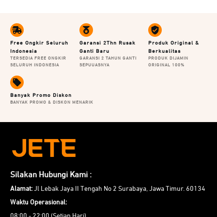
terhadap sidik jari dan minyak.
Free Ongkir Seluruh
Garansi 2Thn Rusak
Produk Original &
Indonesia
Ganti Baru
Berkualitas
TERSEDIA FREE ONGKIR
GARANSI 2 TAHUN GANTI
PRODUK DIJAMIN
SELURUH INDONESIA
SEPUUASNYA
ORIGINAL 100%
Banyak Promo Diskon
BANYAK PROMO & DISKON MENARIK
Silakan Hubungi Kami :
Alamat:
Jl Lebak Jaya II Tengah No 2 Surabaya, Jawa Timur. 60134
Waktu Operasional:
08:00 - 22:00 (Setiap Hari)