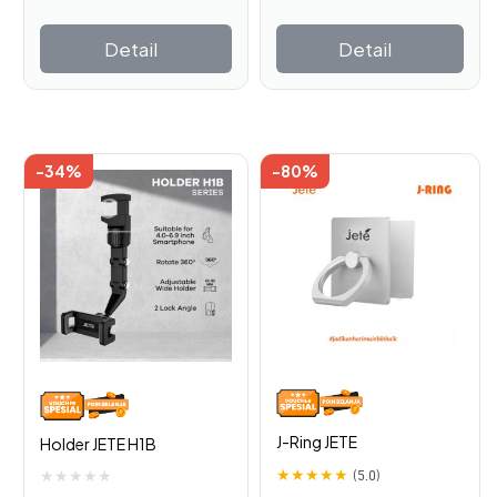
Detail
Detail
-34%
-80%
J-Ring JETE
Holder JETE H1B
★
★
★
★
★
(5.0)
★
★
★
★
★