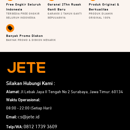
Free Ongkir Seluruh
Garansi 2Thn Rusak
Produk Original &
Indonesia
Ganti Baru
Berkualitas
TERSEDIA FREE ONGKIR
GARANSI 2 TAHUN GANTI
PRODUK DIJAMIN
SELURUH INDONESIA
SEPUUASNYA
ORIGINAL 100%
Banyak Promo Diskon
BANYAK PROMO & DISKON MENARIK
Silakan Hubungi Kami :
Alamat:
Jl Lebak Jaya II Tengah No 2 Surabaya, Jawa Timur. 60134
Waktu Operasional:
08:00 - 22:00 (Setiap Hari)
cs@jete.id
Email:
0812 1739 3609
Telp/WA: