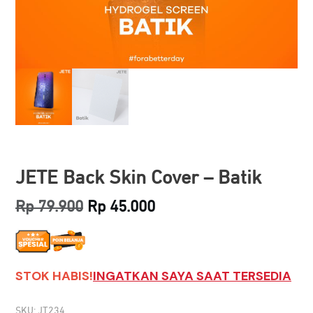
JETE Back Skin Cover – Batik
Original
Current
Rp
79.900
Rp
45.000
price
price
was:
is:
STOK HABIS!
INGATKAN SAYA SAAT TERSEDIA
Rp 79.900.
Rp 45.000.
SKU:
JT234