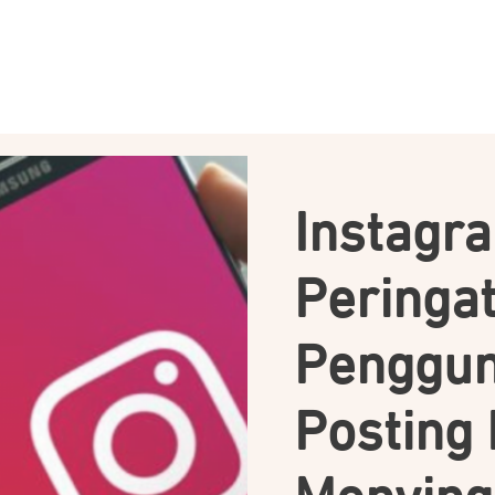
Instagra
Peringa
Penggun
Posting 