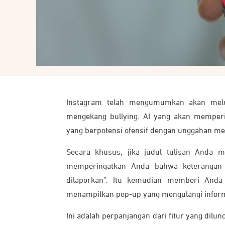
Instagram telah mengumumkan akan melun
mengekang bullying. AI yang akan memper
yang berpotensi ofensif dengan unggahan me
Secara khusus, jika judul tulisan Anda m
memperingatkan Anda bahwa keterangan t
dilaporkan”. Itu kemudian memberi Anda p
menampilkan pop-up yang mengulangi infor
Ini adalah perpanjangan dari fitur yang dilu