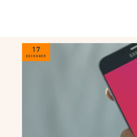
17
DECEMBER