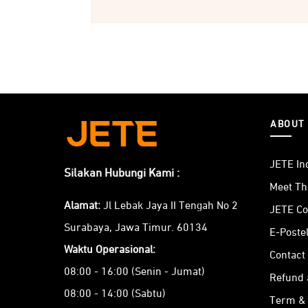
ABOUT
JETE In
Silakan Hubungi Kami :
Meet T
Alamat:
Jl Lebak Jaya II Tengah No 2
JETE Co
Surabaya, Jawa Timur. 60134
E-Poste
Waktu Operasional:
Contact
08:00 - 16:00 (Senin - Jumat)
Refund 
08:00 - 14:00 (Sabtu)
Term & 