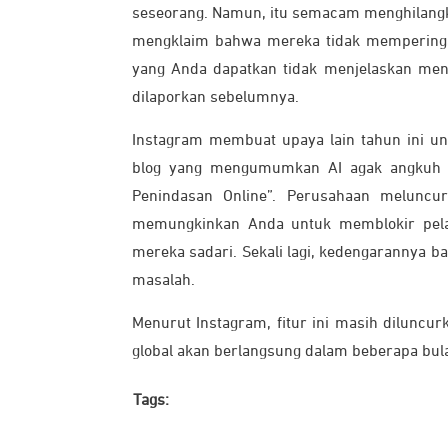
seseorang. Namun, itu semacam menghilangk
mengklaim bahwa mereka tidak memperingatk
yang Anda dapatkan tidak menjelaskan men
dilaporkan sebelumnya.
Instagram membuat upaya lain tahun ini un
blog yang mengumumkan AI agak angkuh 
Penindasan Online”. Perusahaan meluncur
memungkinkan Anda untuk memblokir pelak
mereka sadari. Sekali lagi, kedengarannya 
masalah.
Menurut Instagram, fitur ini masih diluncur
global akan berlangsung dalam beberapa bul
Tags: