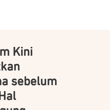
m Kini
tkan
a sebelum
Hal