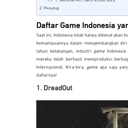
7. Valthirian Arc: Hero School Story
Penutup
Daftar Game Indonesia y
Saat ini, Indonesia tidak hanya dikenal akan
kemampuannya dalam mengembangkan diri di 
tahun belakangan, industri
game
Indonesia
mereka telah berhasil memproduksi berb
Internasional. Kira-kira,
game
apa saja yang
daftarnya!
1. DreadOut