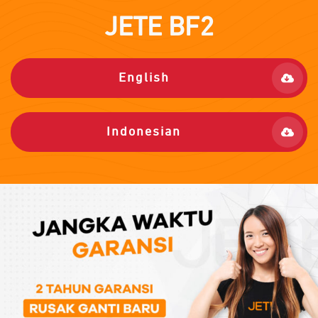
JETE
BF2
English
Indonesian