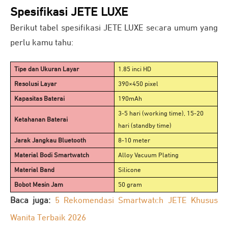
Spesifikasi JETE LUXE
Berikut tabel spesifikasi JETE LUXE secara umum yang
perlu kamu tahu:
Tipe dan Ukuran Layar
1.85 inci HD
Resolusi Layar
390×450 pixel
Kapasitas Baterai
190mAh
3-5 hari (working time), 15-20
Ketahanan Baterai
hari (standby time)
Jarak Jangkau Bluetooth
8-10 meter
Material Bodi Smartwatch
Alloy Vacuum Plating
Material Band
Silicone
Bobot Mesin Jam
50 gram
Baca juga:
5 Rekomendasi Smartwatch JETE Khusus
Wanita Terbaik 2026