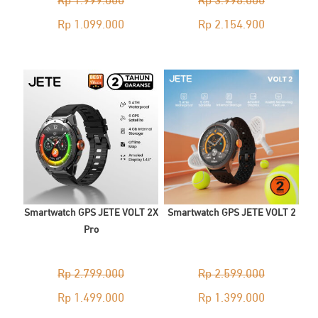
Rp
1.999.000
Rp
3.998.000
Original
Current
Original
Current
Rp
1.099.000
Rp
2.154.900
price
price
price
price
was:
is:
was:
is:
Rp 1.999.000.
Rp 1.099.000.
Rp 3.998.000.
Rp 2.154.9
Smartwatch GPS JETE VOLT 2X
Smartwatch GPS JETE VOLT 2
Pro
Rp
2.799.000
Rp
2.599.000
Original
Current
Original
Current
Rp
1.499.000
Rp
1.399.000