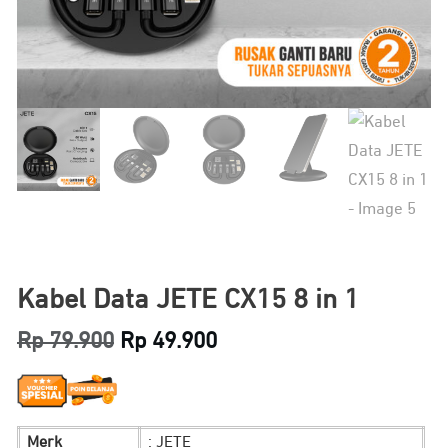
Kabel Data JETE CX15 8 in 1
Original
Current
Rp
79.900
Rp
49.900
price
price
was:
is:
Merk
: JETE