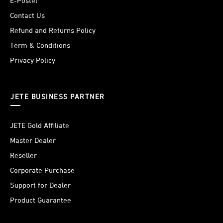
E-Postel
bisa diandalkan di berbagai kondisi. Terutama saat darurat
Contact Us
sekalipun.
Refund and Returns Policy
Term & Conditions
Privacy Policy
JETE BUSINESS PARTNER
JETE Gold Affiliate
Master Dealer
Reseller
Corporate Purchase
Support for Dealer
Product Guarantee