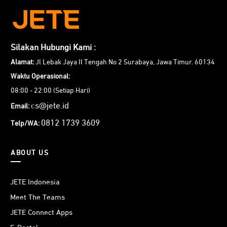
Silakan Hubungi Kami :
Alamat:
Jl Lebak Jaya II Tengah No 2 Surabaya, Jawa Timur. 60134
Waktu Operasional:
08:00 - 22:00 (Setiap Hari)
cs@jete.id
Email:
0812 1739 3609
Telp/WA:
ABOUT US
JETE Indonesia
Meet The Teams
Dengan output hingga 60W, kabel data JETE CX15 Series
dapat melakukan pengisian daya lebIh cepat dan optimal
JETE Connect Apps
untuk berbagai perangkat. Berkat fitur ini, membuatnya