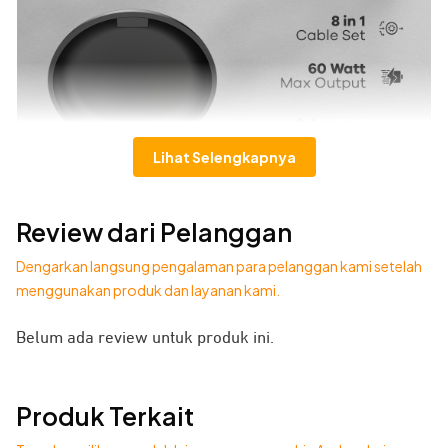
Lihat Selengkapnya
Review dari Pelanggan
Dengarkan langsung pengalaman para pelanggan kami setelah
menggunakan produk dan layanan kami.
Belum ada review untuk produk ini.
Kabel data JETE CX15 Series merupakan pilihan tepat
untuk Anda yang menginginkan kabel yang kuat, pengisian
Produk Terkait
daya yang cepat, dan praktis.
Kabel data
ini memiliki