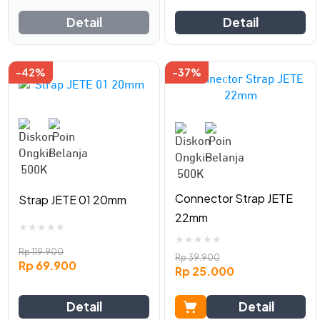
the
the
Detail
Detail
product
product
page
page
-42%
-37%
This
product
has
multiple
variants.
The
options
may
Connector Strap JETE
Strap JETE 01 20mm
be
22mm
chosen
★
★
★
★
★
★
★
★
★
★
on
Rp
119.900
Rp
39.900
the
Rp
69.900
Rp
25.000
product
page
Detail
Detail