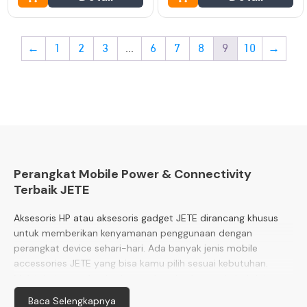
←
1
2
3
…
6
7
8
9
10
→
Perangkat Mobile Power & Connectivity
Terbaik JETE
Aksesoris HP atau aksesoris gadget JETE dirancang khusus
untuk memberikan kenyamanan penggunaan dengan
perangkat device sehari-hari. Ada banyak jenis mobile
accessories JETE yang bisa kamu pilih sesuai kebutuhan.
Mulai dari powerbank, charger, kepala charger, kabel data,
hingga transmitter. Semua perangkat tersebut dibuat
Baca Selengkapnya