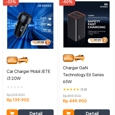
-33%
-50%
Charger GaN
Car Charger Mobil JETE
Technology E6 Series
J3 20W
65W
★
★
★
★
★
★
★
★
★
★
(5.0)
Rp
209.900
Rp
899.900
Rp
139.900
Rp
449.900
Detail
Detail