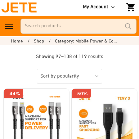
My Account
Search
for:
Home
/
Shop
/
Category: Mobile Power & Connectivity
Showing 97–108 of 119 results
-44%
-50%
This
product
has
multiple
variants.
The