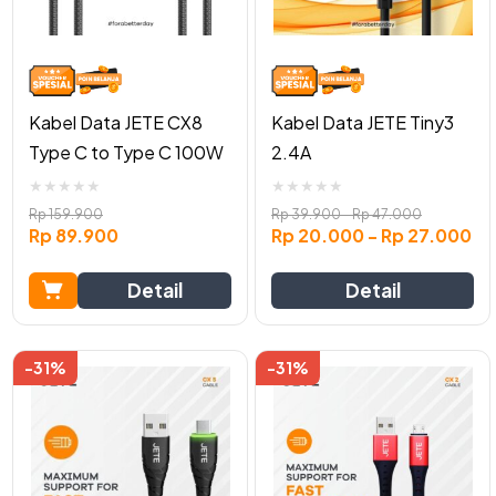
options
may
be
chosen
on
Kabel Data JETE CX8
Kabel Data JETE Tiny3
the
Type C to Type C 100W
2.4A
product
page
★
★
★
★
★
★
★
★
★
★
Rp
159.900
Rp
39.900
-
Rp
47.000
Rp
89.900
Rp
20.000
-
Rp
27.000
Detail
Detail
-31%
-31%
This
This
product
product
has
has
multiple
multiple
variants.
variants.