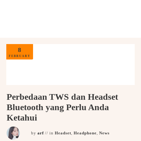
JETE Back to SCHOOL
Hemat hingga 77% + voucher Diskon 7% up to 70
Ribu
KUOTA TERBATAS!
Lihat selengkapnya
8
FEBRUARY
Perbedaan TWS dan Headset
Bluetooth yang Perlu Anda
Ketahui
by
arf
// in
Headset
,
Headphone
,
News