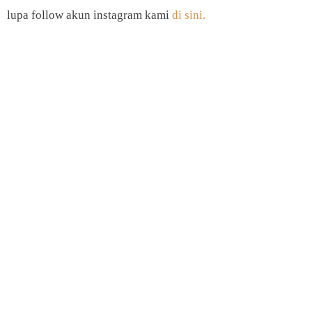
lupa follow akun instagram kami
di sini.
Subscribe JETE Newsletter!
Selalu update informasi teknologi terkini.
Subscribe JETE Newsletter sekarang juga!