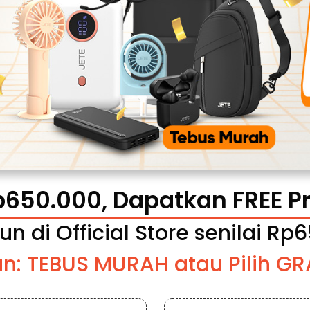
Rp650.000, Dapatkan FREE P
n di Official Store senilai Rp
n: TEBUS MURAH atau Pilih G