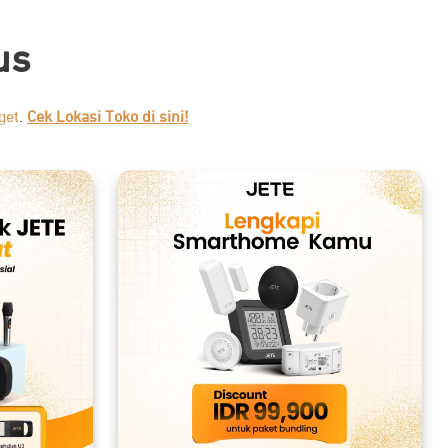
us
get
.
Cek Lokasi Toko di sini!