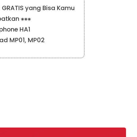
uk GRATIS yang Bisa Kamu
atkan ⁕⁕⁕
phone HA1
ad MP01, MP02