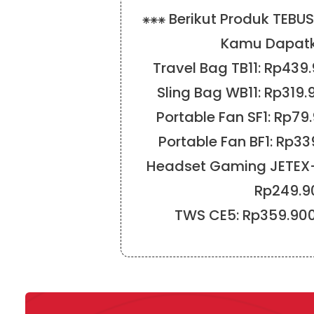
⁕⁕⁕ Berikut Produk TEBU
Kamu Dapatk
Travel Bag TB11: Rp439
Sling Bag WB11: Rp319
Portable Fan SF1: Rp7
Portable Fan BF1: Rp3
Headset Gaming JETEX
Rp249.9
TWS CE5: Rp359.90