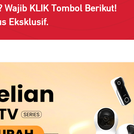
 Wajib KLIK Tombol Berikut!
s Eksklusif.