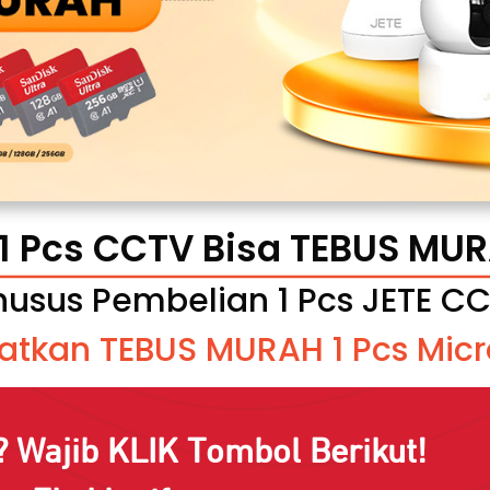
 1 Pcs CCTV Bisa TEBUS MU
usus Pembelian 1 Pcs JETE CC
atkan TEBUS MURAH 1 Pcs Micr
 Wajib KLIK Tombol Berikut!