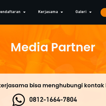
endaftaran
Kerjasama
Galeri
Media Partner
kerjasama bisa menghubungi kontak b
0812-1664-7804