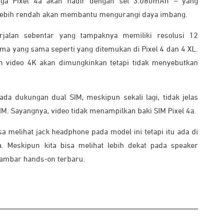
juga Pixel 4a akan hadir dengan sel 3.080mAh – yang
si lebih rendah akan membantu mengurangi daya imbang.
rjalan sebentar yang tampaknya memiliki resolusi 12
ama yang sama seperti yang ditemukan di Pixel 4 dan 4 XL.
video 4K akan dimungkinkan tetapi tidak menyebutkan
da dukungan dual SIM, meskipun sekali lagi, tidak jelas
SIM. Sayangnya, video tidak menampilkan baki SIM Pixel 4a.
sa melihat jack headphone pada model ini tetapi itu ada di
 Meskipun kita bisa melihat lebih dekat pada speaker
 gambar hands-on terbaru.